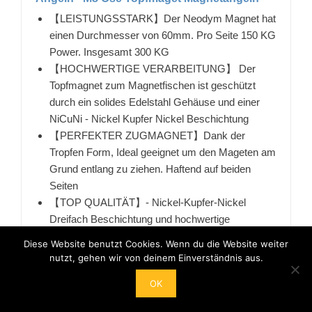
【LEISTUNGSSTARK】Der Neodym Magnet hat
einen Durchmesser von 60mm. Pro Seite 150 KG
Power. Insgesamt 300 KG
【HOCHWERTIGE VERARBEITUNG】 Der
Topfmagnet zum Magnetfischen ist geschützt
durch ein solides Edelstahl Gehäuse und einer
NiCuNi - Nickel Kupfer Nickel Beschichtung
【PERFEKTER ZUGMAGNET】Dank der
Tropfen Form, Ideal geeignet um den Mageten am
Grund entlang zu ziehen. Haftend auf beiden
Seiten
【TOP QUALITÄT】- Nickel-Kupfer-Nickel
Dreifach Beschichtung und hochwertige
Herstellung. Rostet nicht und die Oberfläche aus
Diese Website benutzt Cookies. Wenn du die Website weiter
beschichtetem Stahl schützt den Magnet vor
nutzt, gehen wir von deinem Einverständnis aus.
Beschädigung und Brüchen. Garantierte Qualität
OK
dank strikter ISO9001:2008 Qualitätskontrolle.
【UNSER SERVICE】Risikofrei noch heute