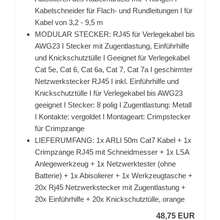
Kabelschneider für Flach- und Rundleitungen I für
Kabel von 3,2 - 9,5 m
MODULAR STECKER: RJ45 für Verlegekabel bis
AWG23 I Stecker mit Zugentlastung, Einführhilfe
und Knickschutztülle I Geeignet für Verlegekabel
Cat 5e, Cat 6, Cat 6a, Cat 7, Cat 7a I geschirmter
Netzwerkstecker RJ45 I inkl. Einführhilfe und
Knickschutztülle I für Verlegekabel bis AWG23
geeignet I Stecker: 8 polig I Zugentlastung: Metall
I Kontakte: vergoldet I Montageart: Crimpstecker
für Crimpzange
LIEFERUMFANG: 1x ARLI 50m Cat7 Kabel + 1x
Crimpzange RJ45 mit Schneidmesser + 1x LSA
Anlegewerkzeug + 1x Netzwerktester (ohne
Batterie) + 1x Abisolierer + 1x Werkzeugtasche +
20x Rj45 Netzwerkstecker mit Zugentlastung +
20x Einführhilfe + 20x Knickschutztülle, orange
48,75 EUR