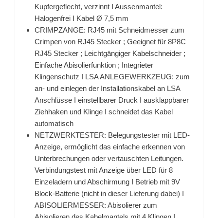
Kupfergeflecht, verzinnt I Aussenmantel:
Halogenfrei I Kabel Ø 7,5 mm
CRIMPZANGE: RJ45 mit Schneidmesser zum
Crimpen von RJ45 Stecker ; Geeignet für 8P8C
RJ45 Stecker ; Leichtgängiger Kabelschneider ;
Einfache Abisolierfunktion ; Integrieter
Klingenschutz I LSA ANLEGEWERKZEUG: zum
an- und einlegen der Installationskabel an LSA
Anschlüsse I einstellbarer Druck I ausklappbarer
Ziehhaken und Klinge I schneidet das Kabel
automatisch
NETZWERKTESTER: Belegungstester mit LED-
Anzeige, ermöglicht das einfache erkennen von
Unterbrechungen oder vertauschten Leitungen.
Verbindungstest mit Anzeige über LED für 8
Einzeladern und Abschirmung I Betrieb mit 9V
Block-Batterie (nicht in dieser Lieferung dabei) I
ABISOLIERMESSER: Abisolierer zum
Abisolieren des Kabelmantels mit 4 Klingen I