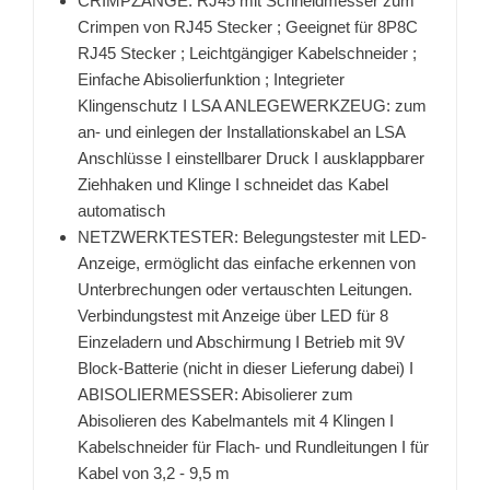
CRIMPZANGE: RJ45 mit Schneidmesser zum
Crimpen von RJ45 Stecker ; Geeignet für 8P8C
RJ45 Stecker ; Leichtgängiger Kabelschneider ;
Einfache Abisolierfunktion ; Integrieter
Klingenschutz I LSA ANLEGEWERKZEUG: zum
an- und einlegen der Installationskabel an LSA
Anschlüsse I einstellbarer Druck I ausklappbarer
Ziehhaken und Klinge I schneidet das Kabel
automatisch
NETZWERKTESTER: Belegungstester mit LED-
Anzeige, ermöglicht das einfache erkennen von
Unterbrechungen oder vertauschten Leitungen.
Verbindungstest mit Anzeige über LED für 8
Einzeladern und Abschirmung I Betrieb mit 9V
Block-Batterie (nicht in dieser Lieferung dabei) I
ABISOLIERMESSER: Abisolierer zum
Abisolieren des Kabelmantels mit 4 Klingen I
Kabelschneider für Flach- und Rundleitungen I für
Kabel von 3,2 - 9,5 m