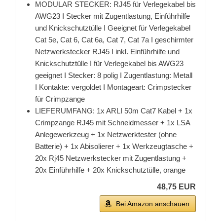
MODULAR STECKER: RJ45 für Verlegekabel bis
AWG23 I Stecker mit Zugentlastung, Einführhilfe
und Knickschutztülle I Geeignet für Verlegekabel
Cat 5e, Cat 6, Cat 6a, Cat 7, Cat 7a I geschirmter
Netzwerkstecker RJ45 I inkl. Einführhilfe und
Knickschutztülle I für Verlegekabel bis AWG23
geeignet I Stecker: 8 polig I Zugentlastung: Metall
I Kontakte: vergoldet I Montageart: Crimpstecker
für Crimpzange
LIEFERUMFANG: 1x ARLI 50m Cat7 Kabel + 1x
Crimpzange RJ45 mit Schneidmesser + 1x LSA
Anlegewerkzeug + 1x Netzwerktester (ohne
Batterie) + 1x Abisolierer + 1x Werkzeugtasche +
20x Rj45 Netzwerkstecker mit Zugentlastung +
20x Einführhilfe + 20x Knickschutztülle, orange
48,75 EUR
Bei Amazon anschauen