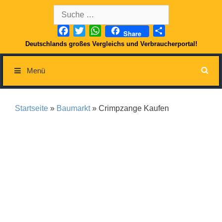
Springe
Suche
zum
nach:
Inhalt
Facebook
Twitter
WhatsApp
Teilen
Share
Deutschlands großes Vergleichs und Verbraucherportal!
Menü
Startseite
»
Baumarkt
» Crimpzange Kaufen