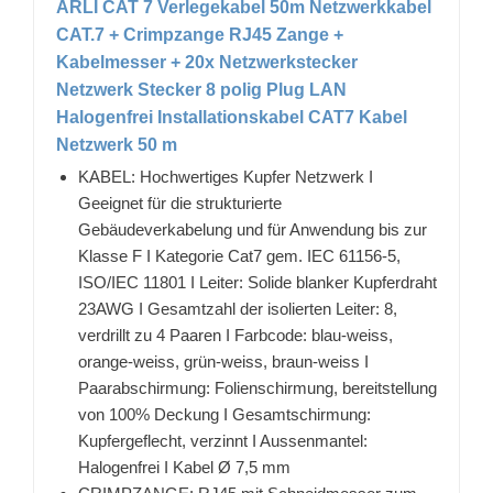
ARLI CAT 7 Verlegekabel 50m Netzwerkkabel
CAT.7 + Crimpzange RJ45 Zange +
Kabelmesser + 20x Netzwerkstecker
Netzwerk Stecker 8 polig Plug LAN
Halogenfrei Installationskabel CAT7 Kabel
Netzwerk 50 m
KABEL: Hochwertiges Kupfer Netzwerk I
Geeignet für die strukturierte
Gebäudeverkabelung und für Anwendung bis zur
Klasse F I Kategorie Cat7 gem. IEC 61156-5,
ISO/IEC 11801 I Leiter: Solide blanker Kupferdraht
23AWG I Gesamtzahl der isolierten Leiter: 8,
verdrillt zu 4 Paaren I Farbcode: blau-weiss,
orange-weiss, grün-weiss, braun-weiss I
Paarabschirmung: Folienschirmung, bereitstellung
von 100% Deckung I Gesamtschirmung:
Kupfergeflecht, verzinnt I Aussenmantel:
Halogenfrei I Kabel Ø 7,5 mm