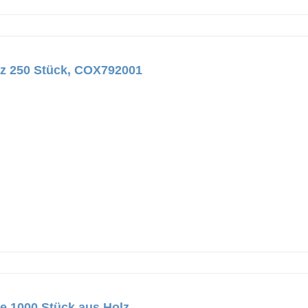
lz 250 Stück, COX792001
e 1000 Stück aus Holz