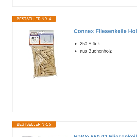
BESTSELLER NR. 4
Connex Fliesenkeile Ho
250 Stück
aus Buchenholz
BESTSELLER NR. 5
HaWe 550.02 Fliesenkeil