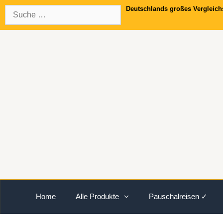
Springe
Suche
Deutschlands großes Vergleich
zum
nach:
Inhalt
Home
Alle Produkte
Pauschalreisen ✓