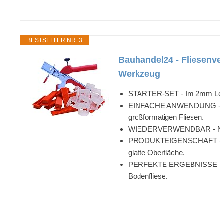
BESTSELLER NR. 3
Bauhandel24 - Fliesenver
Werkzeug
STARTER-SET - Im 2mm Level
EINFACHE ANWENDUNG - Prakt
großformatigen Fliesen.
WIEDERVERWENDBAR - Nach d
PRODUKTEIGENSCHAFT - Das 
glatte Oberfläche.
PERFEKTE ERGEBNISSE - Saub
Bodenfliese.