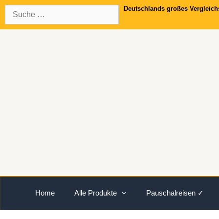
Springe
Suche
Deutschlands großes Vergleich
zum
nach:
Inhalt
Home
Alle Produkte
Pauschalreisen ✓