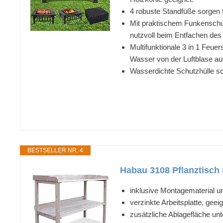
4 robuste Standfüße sorgen fü
Mit praktischem Funkenschut
nutzvoll beim Entfachen des
Multifunktionale 3 in 1 Feue
Wasser von der Luftblase au
Wasserdichte Schutzhülle sch
BESTSELLER NR. 4
Habau 3108 Pflanztisch m
inklusive Montagematerial u
verzinkte Arbeitsplatte, geei
zusätzliche Ablagefläche un