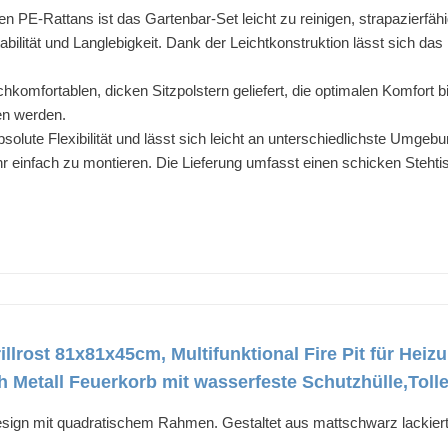
PE-Rattans ist das Gartenbar-Set leicht zu reinigen, strapazierfähi
abilität und Langlebigkeit. Dank der Leichtkonstruktion lässt sich 
hkomfortablen, dicken Sitzpolstern geliefert, die optimalen Komfort 
n werden.
bsolute Flexibilität und lässt sich leicht an unterschiedlichste Umge
r einfach zu montieren. Die Lieferung umfasst einen schicken Steht
illrost 81x81x45cm, Multifunktional Fire Pit für Hei
 Metall Feuerkorb mit wasserfeste Schutzhülle,Tol
esign mit quadratischem Rahmen. Gestaltet aus mattschwarz lackiert