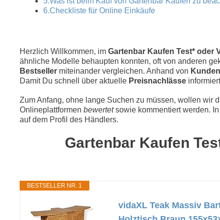
5.Was ist beim Kauf von Gartenbar Kaufen zu bea
6.Checkliste für Online Einkäufe
Herzlich Willkommen, im
Gartenbar Kaufen Test* oder V
ähnliche Modelle behaupten konnten, oft von anderen geka
Bestseller
miteinander vergleichen. Anhand von
Kunden
Damit Du schnell über aktuelle
Preisnachlässe
informiert
Zum Anfang, ohne lange Suchen zu müssen, wollen wir die
Onlineplattformen
bewertet
sowie kommentiert werden. In 
auf dem Profil des Händlers.
Gartenbar Kaufen Test
BESTSELLER NR. 1
vidaXL Teak Massiv Bar
Holztisch Braun 155x5