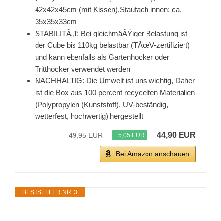
42x42x45cm (mit Kissen),Staufach innen: ca.
35x35x33cm
STABILITÃ„T: Bei gleichmäÃŸiger Belastung ist
der Cube bis 110kg belastbar (TÃœV-zertifiziert)
und kann ebenfalls als Gartenhocker oder
Tritthocker verwendet werden
NACHHALTIG: Die Umwelt ist uns wichtig, Daher
ist die Box aus 100 percent recycelten Materialien
(Polypropylen (Kunststoff), UV-beständig,
wetterfest, hochwertig) hergestellt
44,90 EUR
49,95 EUR
−5,05 EUR
Bei Amazon anschauen
BESTSELLER NR. 3