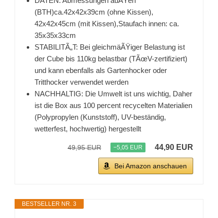
DATEN: Abmessungen auÃŸen
(BTH)ca.42x42x39cm (ohne Kissen),
42x42x45cm (mit Kissen),Staufach innen: ca.
35x35x33cm
STABILITÃ„T: Bei gleichmäÃŸiger Belastung ist
der Cube bis 110kg belastbar (TÃœV-zertifiziert)
und kann ebenfalls als Gartenhocker oder
Tritthocker verwendet werden
NACHHALTIG: Die Umwelt ist uns wichtig, Daher
ist die Box aus 100 percent recycelten Materialien
(Polypropylen (Kunststoff), UV-beständig,
wetterfest, hochwertig) hergestellt
44,90 EUR
49,95 EUR
−5,05 EUR
Bei Amazon anschauen
BESTSELLER NR. 3