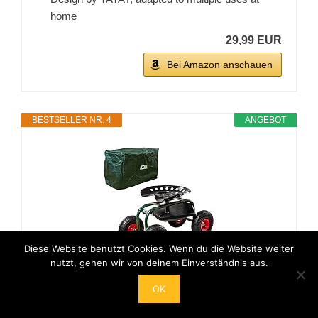
home
29,99 EUR
Bei Amazon anschauen
BESTSELLER NR. 4
ANGEBOT
Diese Website benutzt Cookies. Wenn du die Website weiter
nutzt, gehen wir von deinem Einverständnis aus.
UPP Rollsitz Outdoor Deluxe - mit
OK
Schutzhülle | Gartenhocker,Gartensitz aus
Stahl - breite Gummireifen, verstellbare