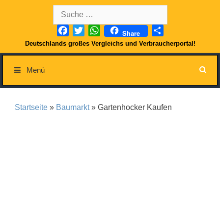
Springe
Suche
zum
nach:
Inhalt
Facebook
Twitter
WhatsApp
Teilen
Share
Deutschlands großes Vergleichs und Verbraucherportal!
Menü
Startseite
»
Baumarkt
» Gartenhocker Kaufen