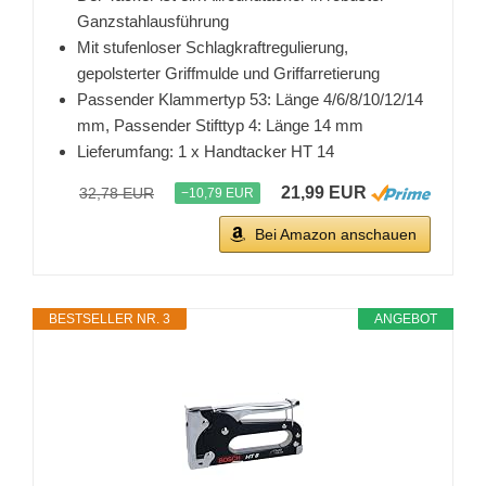
Ganzstahlausführung
Mit stufenloser Schlagkraftregulierung,
gepolsterter Griffmulde und Griffarretierung
Passender Klammertyp 53: Länge 4/6/8/10/12/14
mm, Passender Stifttyp 4: Länge 14 mm
Lieferumfang: 1 x Handtacker HT 14
21,99 EUR
32,78 EUR
−10,79 EUR
Bei Amazon anschauen
BESTSELLER NR. 3
ANGEBOT