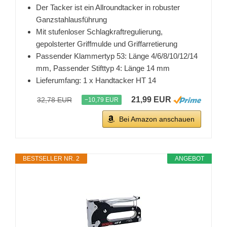
Der Tacker ist ein Allroundtacker in robuster
Ganzstahlausführung
Mit stufenloser Schlagkraftregulierung,
gepolsterter Griffmulde und Griffarretierung
Passender Klammertyp 53: Länge 4/6/8/10/12/14
mm, Passender Stifttyp 4: Länge 14 mm
Lieferumfang: 1 x Handtacker HT 14
21,99 EUR
32,78 EUR
−10,79 EUR
Bei Amazon anschauen
BESTSELLER NR. 2
ANGEBOT