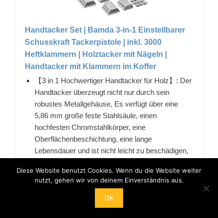
Handtacker Set | Bamda 3-in-1 Einstellbarer
Schusskraft Tackerpistole | inkl. 3000
Heftklammern | Holztacker mit Nägeln |
Handtacker mit Klammern im Koffer
【3 in 1 Hochwertiger Handtacker für Holz】: Der
Handtacker überzeugt nicht nur durch sein
robustes Metallgehäuse, Es verfügt über eine
5,86 mm große feste Stahlsäule, einen
hochfesten Chromstahlkörper, eine
Oberflächenbeschichtung, eine lange
Lebensdauer und ist nicht leicht zu beschädigen,
kein Rost.
Diese Website benutzt Cookies. Wenn du die Website weiter
【Leichte Anwendung klammermaschine】: Ein
nutzt, gehen wir von deinem Einverständnis aus.
schneller und einfacher Klammerwechsel wird
durch das aufklappbare Magazin . Wenn der
OK
Nagel der Klammerpistole feststeckt, können Sie