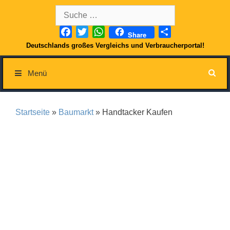
Springe
Suche
zum
nach:
Inhalt
Facebook
Twitter
WhatsApp
Teilen
Share
Deutschlands großes Vergleichs und Verbraucherportal!
Menü
Startseite
»
Baumarkt
» Handtacker Kaufen