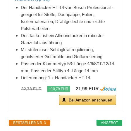
Der Handtacker HT 14 von Bosch Professional -
geeignet für Stoffe, Dachpappe, Folien,
Isoliermaterialien, Drahtgeflechte und leichte
Polsterarbeiten
Der Tacker ist ein Allroundtacker in robuster
Ganzstahlausführung
Mit stufenloser Schlagkraftregulierung,
gepolsterter Griffmulde und Griffarretierung
Passender Klammertyp 53: Länge 4/6/8/10/12/14
mm, Passender Stifttyp 4: Länge 14 mm
Lieferumfang: 1 x Handtacker HT 14
21,99 EUR
32,78 EUR
−10,79 EUR
Bei Amazon anschauen
BESTSELLER NR. 3
ANGEBOT