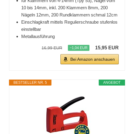
für Klammern von 4-14mm (Tpy 53), Nägel vom
10 bis 14mm, inkl. 200 Klammern 8mm, 200
Nägeln 12mm, 200 Rundklammern schmal 12cm
Einschlagkraft mittels Regulierschraube stufenlos
einstellbar
Metallausführung
15,95 EUR
16,99 EUR
−1,04 EUR
Bei Amazon anschauen
BESTSELLER NR. 5
ANGEBOT