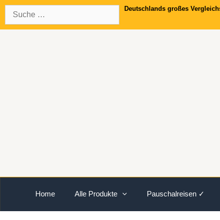
Springe
Suche
Deutschlands großes Vergleich
zum
nach:
Inhalt
Home
Alle Produkte
Pauschalreisen ✓