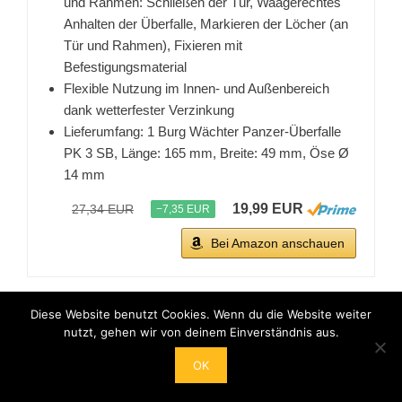
und Rahmen: Schließen der Tür, Waagerechtes
Anhalten der Überfalle, Markieren der Löcher (an
Tür und Rahmen), Fixieren mit
Befestigungsmaterial
Flexible Nutzung im Innen- und Außenbereich
dank wetterfester Verzinkung
Lieferumfang: 1 Burg Wächter Panzer-Überfalle
PK 3 SB, Länge: 165 mm, Breite: 49 mm, Öse Ø
14 mm
19,99 EUR
27,34 EUR
−7,35 EUR
Bei Amazon anschauen
Diese Website benutzt Cookies. Wenn du die Website weiter
BESTSELLER NR. 7
nutzt, gehen wir von deinem Einverständnis aus.
OK