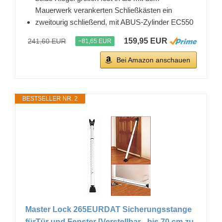
Mauerwerk verankerten Schließkästen ein
zweitourig schließend, mit ABUS-Zylinder EC550
159,95 EUR
241,60 EUR
−81,65 EUR
Bei Amazon anschauen
BESTSELLER NR. 2
Master Lock 265EURDAT Sicherungsstange
fürTür und Fenster [Verstellbar - bis 70 cm zu