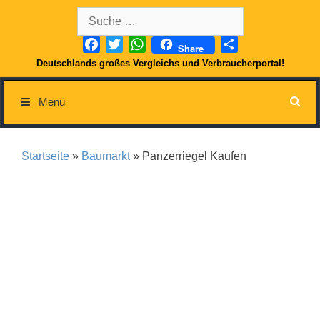
Springe
Suche
zum
nach:
Inhalt
Facebook
Twitter
WhatsApp
Teilen
Share
Deutschlands großes Vergleichs und Verbraucherportal!
Menü
Startseite
»
Baumarkt
» Panzerriegel Kaufen