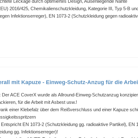
ichtete Leckage durch optimiertes Design, Außenliegende Nähte
 (EU) 2016/425, Chemikalienschutzkleidung, Kategorie III, Typ 5-B un
gen Infektionserreger), EN 1073-2 (Schutzkleidung gegen radioaktive
all mit Kapuze - Einweg-Schutz-Anzug für die Arbeit
 ACE CoverX wurde als Allround-Einweg-Schutzanzug konzipiert un
kieren, für die Arbeit mit Asbest usw.!
 einer Klebefalz über dem Reißverschluss und einer Kapuze schützt
üssigkeitsspritzern
pricht EN 1073-2 (Schutzkleidung gg. radioaktive Partikel), EN 1
idung gg. Infektionserreger)!