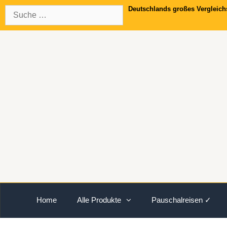
Springe
Suche
Deutschlands großes Vergleich
zum
nach:
Inhalt
Home
Alle Produkte
Pauschalreisen ✓