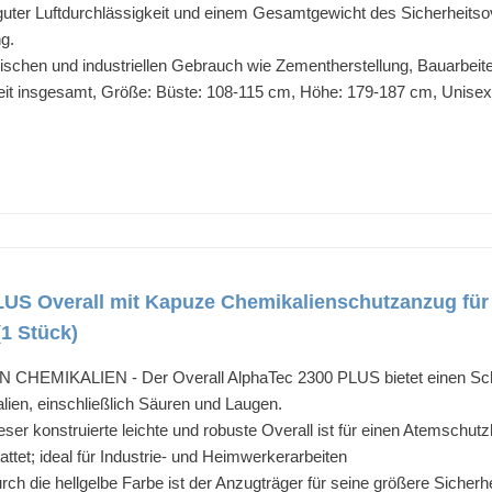
 guter Luftdurchlässigkeit und einem Gesamtgewicht des Sicherheitso
g.
emischen und industriellen Gebrauch wie Zementherstellung, Bauarbei
rheit insgesamt, Größe: Büste: 108-115 cm, Höhe: 179-187 cm, Unisex
US Overall mit Kapuze Chemikalienschutzanzug für I
(1 Stück)
IKALIEN - Der Overall AlphaTec 2300 PLUS bietet einen Schutz 
lien, einschließlich Säuren und Laugen.
konstruierte leichte und robuste Overall ist für einen Atemschut
tet; ideal für Industrie- und Heimwerkerarbeiten
e hellgelbe Farbe ist der Anzugträger für seine größere Sicherheit 