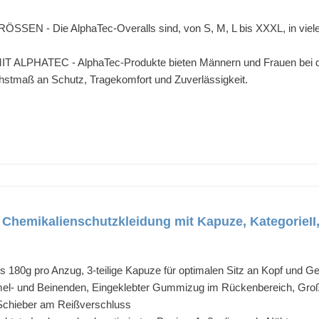
EN - Die AlphaTec-Overalls sind, von S, M, L bis XXXL, in viele
PHATEC - AlphaTec-Produkte bieten Männern und Frauen bei der st
hstmaß an Schutz, Tragekomfort und Zuverlässigkeit.
 Chemikalienschutzkleidung mit Kapuze, KategorieII
ls 180g pro Anzug, 3-teilige Kapuze für optimalen Sitz an Kopf und 
- und Beinenden, Eingeklebter Gummizug im Rückenbereich, Großzü
r Schieber am Reißverschluss