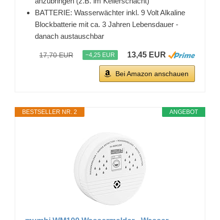
anzubringen (z.B. im Kellerschacht)
BATTERIE: Wasserwächter inkl. 9 Volt Alkaline
Blockbatterie mit ca. 3 Jahren Lebensdauer -
danach austauschbar
13,45 EUR
17,70 EUR
−4,25 EUR
Bei Amazon anschauen
BESTSELLER NR. 2
ANGEBOT