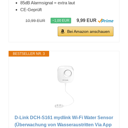
85dB Alarmsignal = extra laut
CE-Geprüft
9,99 EUR
10,99 EUR
−1,00 EUR
Bei Amazon anschauen
BESTSELLER NR. 3
D-Link DCH-S161 mydlink Wi-Fi Water Sensor
(Überwachung von Wasseraustritten Via App