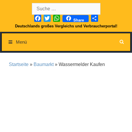
Springe
Suche
zum
nach:
Inhalt
Facebook
Twitter
WhatsApp
Teilen
Share
Deutschlands großes Vergleichs und Verbraucherportal!
Menü
Startseite
»
Baumarkt
» Wassermelder Kaufen