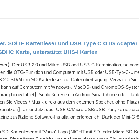
ser, SD/TF Kartenleser und USB Type C OTG Adapte
DHC Karte, unterstützt UHS-I Karten
leser】Der USB 2.0 und Mikro USB and USB-C Kombination, so dass 
ten die OTG-Funktion und Computern mit USB oder USB-Typ-C-Unte
0 SD/Micro SD Kartenleser zur Datenübertragung, Verwalten Sie al
ser kann auf Computern mit Windows-, MacOS- und ChromeOS-Syste
martphone/Tablet】Schließen Sie ein Android-Smartphone oder -Table
len Sie Videos / Musik direkt aus dem externen Speicher, ohne Platz
Benutzen】Unterstützt über USB C/Micro USB/USB-Port, keine zusät
keine zusätzliche Software-Installation erforderlich. Dank der Mini-G
D-Kartenleser mit "Vanja" Logo (NICHT mit SD- oder Micro-SD-Kart