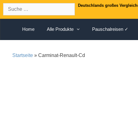
Springe
Suche
Deutschlands großes Vergleich
zum
nach:
Inhalt
Home
Alle Produkte
Pauschalreisen ✓
Startseite
» Carminat-Renault-Cd