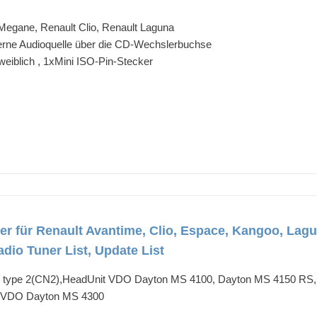
Megane, Renault Clio, Renault Laguna
terne Audioquelle über die CD-Wechslerbuchse
eiblich , 1xMini ISO-Pin-Stecker
 für Renault Avantime, Clio, Espace, Kangoo, Lagun
Radio Tuner List, Update List
me type 2(CN2),HeadUnit VDO Dayton MS 4100, Dayton MS 4150 RS,
,VDO Dayton MS 4300