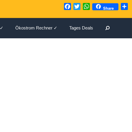
Facebook
Twitter
WhatsApp
T
Share
Suchen
 ✓
Ökostrom Rechner ✓
Tages Deals