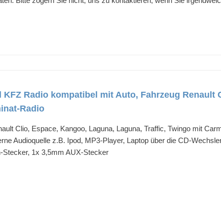
en. Bitte zögern Sie nicht, uns zu kontaktieren, wenn Sie irgendwe
 KFZ Radio kompatibel mit Auto, Fahrzeug Renault 
minat-Radio
ault Clio, Espace, Kangoo, Laguna, Laguna, Traffic, Twingo mit Car
erne Audioquelle z.B. Ipod, MP3-Player, Laptop über die CD-Wechsl
n-Stecker, 1x 3,5mm AUX-Stecker