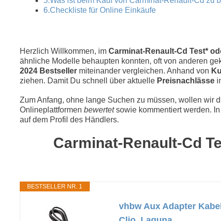
5.Was ist beim Kauf von Carminat-Renault-Cd zu 
6.Checkliste für Online Einkäufe
Herzlich Willkommen, im
Carminat-Renault-Cd Test* ode
ähnliche Modelle behaupten konnten, oft von anderen geka
2024 Bestseller
miteinander vergleichen. Anhand von
Ku
ziehen. Damit Du schnell über aktuelle
Preisnachlässe
i
Zum Anfang, ohne lange Suchen zu müssen, wollen wir die
Onlineplattformen
bewertet
sowie kommentiert werden. In 
auf dem Profil des Händlers.
Carminat-Renault-Cd Tes
BESTSELLER NR. 1
vhbw Aux Adapter Kabel
Clio, Laguna