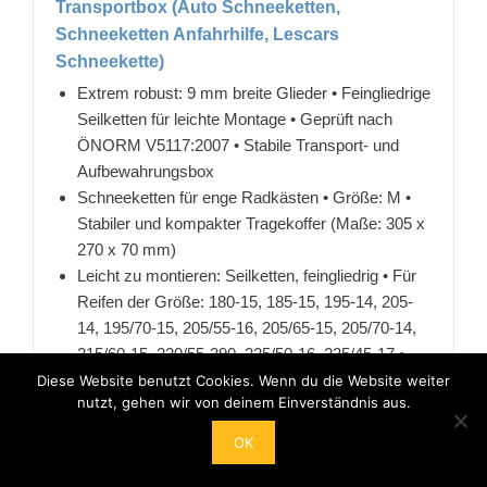
Transportbox (Auto Schneeketten,
Schneeketten Anfahrhilfe, Lescars
Schneekette)
Extrem robust: 9 mm breite Glieder • Feingliedrige
Seilketten für leichte Montage • Geprüft nach
ÖNORM V5117:2007 • Stabile Transport- und
Aufbewahrungsbox
Schneeketten für enge Radkästen • Größe: M •
Stabiler und kompakter Tragekoffer (Maße: 305 x
270 x 70 mm)
Leicht zu montieren: Seilketten, feingliedrig • Für
Reifen der Größe: 180-15, 185-15, 195-14, 205-
14, 195/70-15, 205/55-16, 205/65-15, 205/70-14,
215/60-15, 220/55-390, 225/50-16, 235/45-17 •
Gewicht: ca. 3 kg
Diese Website benutzt Cookies. Wenn du die Website weiter
nutzt, gehen wir von deinem Einverständnis aus.
Extrem robust, 9 mm breite Glieder • Entspricht
ÖNORM V5117
OK
Schneeketten inklusive Transportkoffer, Einweg-
Handschuhe, deutsche Anleitung. Schneeketten