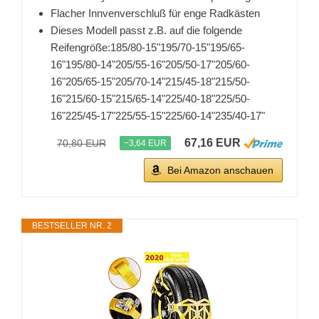
Flacher Innvenverschluß für enge Radkästen
Dieses Modell passt z.B. auf die folgende
Reifengröße:185/80-15"195/70-15"195/65-
16"195/80-14"205/55-16"205/50-17"205/60-
16"205/65-15"205/70-14"215/45-18"215/50-
16"215/60-15"215/65-14"225/40-18"225/50-
16"225/45-17"225/55-15"225/60-14"235/40-17"
67,16 EUR
70,80 EUR
−3,64 EUR
Bei Amazon anschauen
BESTSELLER NR. 2