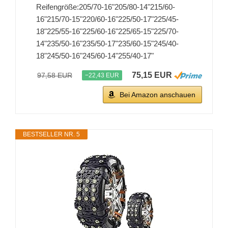
Reifengröße:205/70-16"205/80-14"215/60-
16"215/70-15"220/60-16"225/50-17"225/45-
18"225/55-16"225/60-16"225/65-15"225/70-
14"235/50-16"235/50-17"235/60-15"245/40-
18"245/50-16"245/60-14"255/40-17"
75,15 EUR
97,58 EUR
−22,43 EUR
Bei Amazon anschauen
BESTSELLER NR. 5