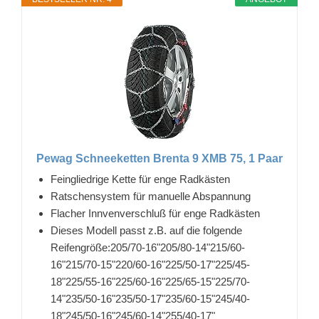
Pewag Schneeketten Brenta 9 XMB 75, 1 Paar
Feingliedrige Kette für enge Radkästen
Ratschensystem für manuelle Abspannung
Flacher Innvenverschluß für enge Radkästen
Dieses Modell passt z.B. auf die folgende
Reifengröße:205/70-16"205/80-14"215/60-
16"215/70-15"220/60-16"225/50-17"225/45-
18"225/55-16"225/60-16"225/65-15"225/70-
14"235/50-16"235/50-17"235/60-15"245/40-
18"245/50-16"245/60-14"255/40-17"