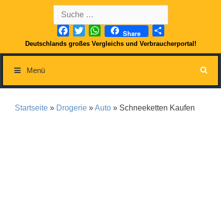
Springe
Suche
zum
nach:
Inhalt
Facebook
Twitter
WhatsApp
Teilen
Share
Deutschlands großes Vergleichs und Verbraucherportal!
Menü
Startseite
»
Drogerie
»
Auto
» Schneeketten Kaufen