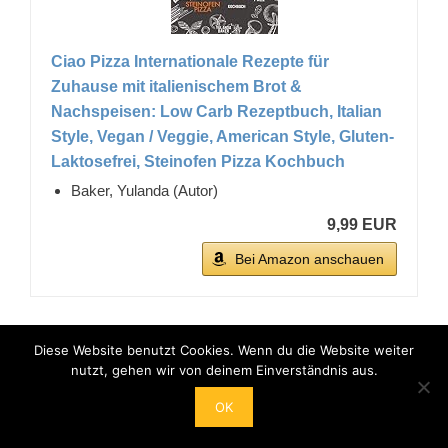
Ciao Pizza Internationale Rezepte für
Zuhause mit italienischem Brot &
Nachspeisen: Low Carb Rezeptbuch, Italian
Style, Vegan / Veggie, American Style, Gluten-
Laktosefrei, Steinofen Pizza Kochbuch
Baker, Yulanda (Autor)
9,99 EUR
Bei Amazon anschauen
BESTSELLER NR. 4
Diese Website benutzt Cookies. Wenn du die Website weiter
nutzt, gehen wir von deinem Einverständnis aus.
OK