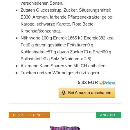
verschiedenen Sorten.
Zutaten Glucosesirup, Zucker, Säuerungsmittel:
E330; Aromen, färbende Pflanzenextrakte: gelbe
Karotte, schwarze Karotte, Rote Beete;
Kirschsaftkonzentrat.
Nährwerte 100 g Energie1665 kJ Energie392 kcal
Fett0 g davon gesättigte Fettsäuren0 g
Kohlenhydrate97 g davon Zucker70 g Eiweiß0 g
Ballaststoffe0 g Salz (=Natrium x 2,5)
Allergene Kann Spuren von MILCH enthalten.
Trocken und vor Wärme geschützt lagern.
5,33 EUR
Bei Amazon anschauen
BESTSELLER NR. 3
ANGEBOT