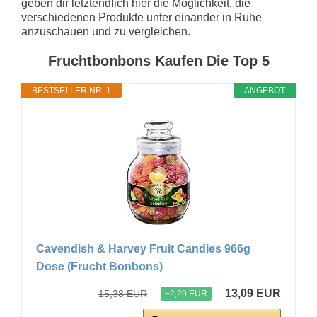
geben dir letztendlich hier die Möglichkeit, die
verschiedenen Produkte unter einander in Ruhe
anzuschauen und zu vergleichen.
Fruchtbonbons Kaufen Die Top 5
BESTSELLER NR. 1
ANGEBOT
Cavendish & Harvey Fruit Candies 966g
Dose (Frucht Bonbons)
13,09 EUR
15,38 EUR
−2,29 EUR