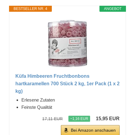
BESTSELLER NR. 4
ANGEBOT
Küfa Himbeeren Fruchtbonbons
hartkaramellen 700 Stück 2 kg, 1er Pack (1 x 2
kg)
Erlesene Zutaten
Feinste Qualität
15,95 EUR
17,11 EUR
−1,16 EUR
Bei Amazon anschauen