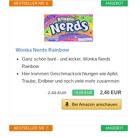
BESTSELLER NR. 6
ANGEBOT
Wonka Nerds Rainbow
Ganz schön bunt - und lecker. Wonka Nerds
Rainbow
Hier kommen Geschmacksrichtungen wie Apfel,
Traube, Erdbeer und noch viele mehr zusammen
2,40 EUR
2,48 EUR
−0,08 EUR
Bei Amazon anschauen
BESTSELLER NR. 7
ANGEBOT