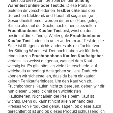
findest du diese zum Beispiel bei der
Stiftung
Warentest online oder Test.de.
Diese Portale
bieteten dir verschiedenen
Testberichte
aus den
Bereichen Elektronik und Haushalt sogar einige
Gesundheitsthemen werden dir an die Hand gelegt.
Bist du also auf der Suche nach einem speziellen
Fruchtbonbons Kaufen Test
bist, wirst du dort
bestimmt direkt fündig. Weiter gute
Fruchtbonbons
Kaufen Test
findest du unter anderem auf Test.de, die
Seite ist übrigens nichts anderes als ein Tochter von
der Stiftung Warentest. Dennoch haben wir für dich,
einen kurzen
Fruchtbonbons Kaufen Kaufratgeber
verfasst, so weisst du genau, was bei dem Kauf
wichtig ist. Es gibt nämlich viele Unterschiede, auf
welche du unbedingt Acht geben solltest. Dadurch
können wir sicherstellen, dass du beim einkaufen
keinen Fehlkauf erleidest. Um den Kauf von zb.
Fruchtbonbons Kaufen nicht zu bereuen, geben wir dir
nun diesen Überblick mit den wichtigsten
Kaufkriterien. Nicht allein der Preis beim Kauf ist
wichtig. Denn du kannst nicht allein anhand des
Preises von Produkten genau sagen, ob dieser auch
gerechtfertigt ist und ob dieses Produkt schlussendlich