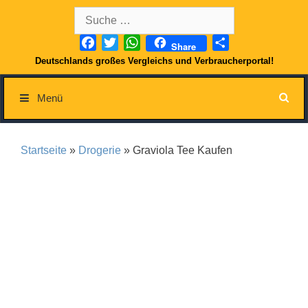
Springe
Suche
zum
nach:
Inhalt
Facebook
Twitter
WhatsApp
Teilen
Share
Deutschlands großes Vergleichs und Verbraucherportal!
Menü
Startseite
»
Drogerie
» Graviola Tee Kaufen