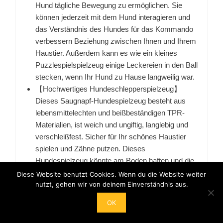
Hund tägliche Bewegung zu ermöglichen. Sie
können jederzeit mit dem Hund interagieren und
das Verständnis des Hundes für das Kommando
verbessern Beziehung zwischen Ihnen und Ihrem
Haustier. Außerdem kann es wie ein kleines
Puzzlespielspielzeug einige Leckereien in den Ball
stecken, wenn Ihr Hund zu Hause langweilig war.
【Hochwertiges Hundeschlepperspielzeug】
Dieses Saugnapf-Hundespielzeug besteht aus
lebensmittelechten und beißbeständigen TPR-
Materialien, ist weich und ungiftig, langlebig und
verschleißfest. Sicher für Ihr schönes Haustier
spielen und Zähne putzen. Dieses
Hundespielzeug könnte am Boden haften und die
Hunde mit sich selbst spielen lassen. Sie müssen
Diese Website benutzt Cookies. Wenn du die Website weiter
nutzt, gehen wir von deinem Einverständnis aus.
sich keine Sorgen mehr machen, dass Ihre
Haustiere andere Dinge beißen.
OK
【100% Zufriedenheitsgarantie】 Machen Sie
sich keine Sorgen um unseren Kundendienst. Bei