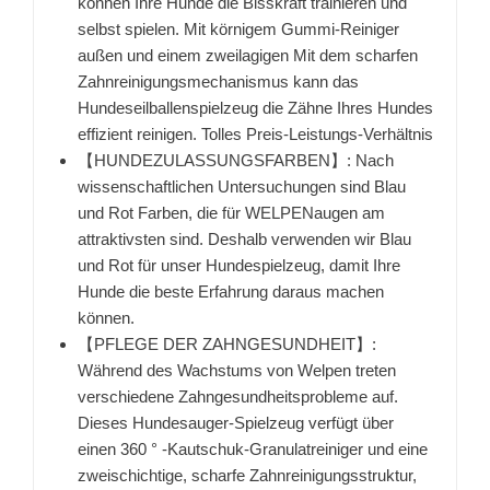
können Ihre Hunde die Bisskraft trainieren und
selbst spielen. Mit körnigem Gummi-Reiniger
außen und einem zweilagigen Mit dem scharfen
Zahnreinigungsmechanismus kann das
Hundeseilballenspielzeug die Zähne Ihres Hundes
effizient reinigen. Tolles Preis-Leistungs-Verhältnis
【HUNDEZULASSUNGSFARBEN】: Nach
wissenschaftlichen Untersuchungen sind Blau
und Rot Farben, die für WELPENaugen am
attraktivsten sind. Deshalb verwenden wir Blau
und Rot für unser Hundespielzeug, damit Ihre
Hunde die beste Erfahrung daraus machen
können.
【PFLEGE DER ZAHNGESUNDHEIT】:
Während des Wachstums von Welpen treten
verschiedene Zahngesundheitsprobleme auf.
Dieses Hundesauger-Spielzeug verfügt über
einen 360 ° -Kautschuk-Granulatreiniger und eine
zweischichtige, scharfe Zahnreinigungsstruktur,