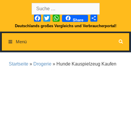
Springe
Suche
zum
nach:
Inhalt
Facebook
Twitter
WhatsApp
Teilen
Share
Deutschlands großes Vergleichs und Verbraucherportal!
Menü
Startseite
»
Drogerie
» Hunde Kauspielzeug Kaufen