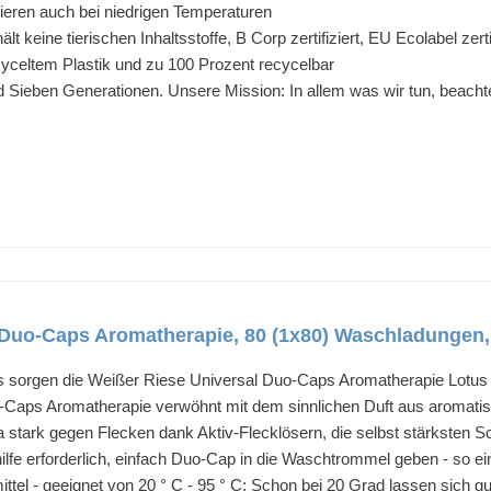
ieren auch bei niedrigen Temperaturen
ält keine tierischen Inhaltsstoffe, B Corp zertifiziert, EU Ecolabel zertif
yceltem Plastik und zu 100 Prozent recycelbar
 Sieben Generationen. Unsere Mission: In allem was wir tun, beachte
 Duo-Caps Aromatherapie, 80 (1x80) Waschladungen, 
s sorgen die Weißer Riese Universal Duo-Caps Aromatherapie Lotus 
-Caps Aromatherapie verwöhnt mit dem sinnlichen Duft aus aromatis
a stark gegen Flecken dank Aktiv-Flecklösern, die selbst stärksten 
hilfe erforderlich, einfach Duo-Cap in die Waschtrommel geben - so 
ttel - geeignet von 20 ° C - 95 ° C; Schon bei 20 Grad lassen sich 