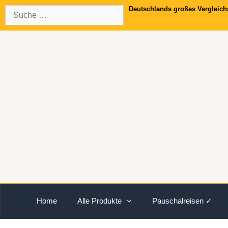
Springe
Suche
Deutschlands großes Vergleich
zum
nach:
Inhalt
Home
Alle Produkte
Pauschalreisen ✓