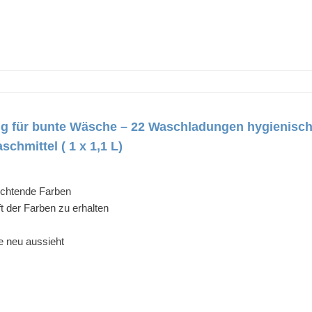
ig für bunte Wäsche – 22 Waschladungen hygienisch
chmittel ( 1 x 1,1 L)
uchtende Farben
t der Farben zu erhalten
e neu aussieht