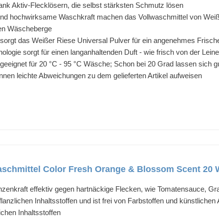
ank Aktiv-Flecklösern, die selbst stärksten Schmutz lösen
und hochwirksame Waschkraft machen das Vollwaschmittel von Weiße
esen Wäscheberge
t sorgt das Weißer Riese Universal Pulver für ein angenehmes Frisc
logie sorgt für einen langanhaltenden Duft - wie frisch von der Leine
- geeignet für 20 °C - 95 °C Wäsche; Schon bei 20 Grad lassen sich 
nnen leichte Abweichungen zu dem gelieferten Artikel aufweisen
schmittel Color Fresh Orange & Blossom Scent 20 
anzenkraft effektiv gegen hartnäckige Flecken, wie Tomatensauce, Gr
lanzlichen Inhaltsstoffen und ist frei von Farbstoffen und künstlichen
ichen Inhaltsstoffen