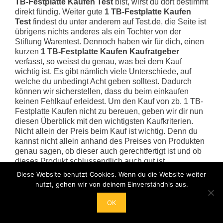
TB-Festplatte Kaufen Test
bist, wirst du dort bestimmt
direkt fündig. Weiter gute
1 TB-Festplatte Kaufen
Test
findest du unter anderem auf Test.de, die Seite ist
übrigens nichts anderes als ein Tochter von der
Stiftung Warentest. Dennoch haben wir für dich, einen
kurzen
1 TB-Festplatte Kaufen Kaufratgeber
verfasst, so weisst du genau, was bei dem Kauf
wichtig ist. Es gibt nämlich viele Unterschiede, auf
welche du unbedingt Acht geben solltest. Dadurch
können wir sicherstellen, dass du beim einkaufen
keinen Fehlkauf erleidest. Um den Kauf von zb. 1 TB-
Festplatte Kaufen nicht zu bereuen, geben wir dir nun
diesen Überblick mit den wichtigsten Kaufkriterien.
Nicht allein der Preis beim Kauf ist wichtig. Denn du
kannst nicht allein anhand des Preises von Produkten
genau sagen, ob dieser auch gerechtfertigt ist und ob
dieses Produkt schlussendlich auch gut ist.
Diese Website benutzt Cookies. Wenn du die Website weiter
Bestseller-Test
nutzt, gehen wir von deinem Einverständnis aus.
1 TB-Festplatte Kaufen Top 50 im
1 TB-Festplatte Kaufen Aktuelle
OK
Bestseller - Test oder Vergleich