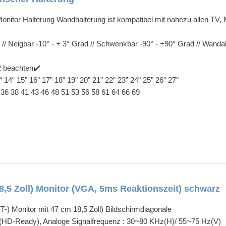
r Halterung Wandhalterung ist kompatibel mit nahezu allen TV, Mo
 ) // Neigbar -10° - + 3° Grad // Schwenkbar -90° - +90° Grad // W
2 beachten✔️
14“ 15" 16" 17" 18" 19" 20" 21" 22" 23” 24" 25" 26" 27"
6 38 41 43 46 48 51 53 56 58 61 64 66 69
,5 Zoll) Monitor (VGA, 5ms Reaktionszeit) schwarz
-) Monitor mit 47 cm 18,5 Zoll) Bildschirmdiagonale
l (HD-Ready), Analoge Signalfrequenz : 30~80 KHz(H)/ 55~75 Hz(V)