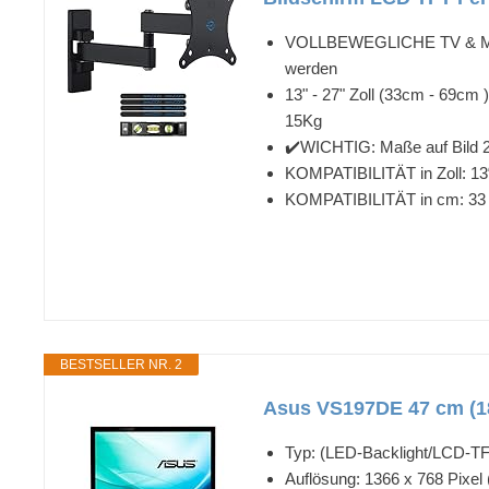
VOLLBEWEGLICHE TV & Monito
werden
13" - 27" Zoll (33cm - 69cm
15Kg
✔️WICHTIG: Maße auf Bild 
KOMPATIBILITÄT in Zoll: 13“ 
KOMPATIBILITÄT in cm: 33 3
BESTSELLER NR. 2
Asus VS197DE 47 cm (18
Typ: (LED-Backlight/LCD-TFT
Auflösung: 1366 x 768 Pixe