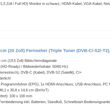
,5 Zoll / Full HD) Monitor in schwarz, HDMI-Kabel, VGA-Kabel, Netz
cm (20 Zoll) Fernseher (Triple Tuner (DVB-C/-S2/-T
 cm (19,5 Zoll) Bildschirmdiagonale
 (HD-Ready) / Bildwiederholrate: 50/60 Hz)
rrestrisch), DVB-C (Kabel), DVB-S2 (Satellit), CI+
erlich!
r Programmführer (EPG), 1x HDMI-Anschluss, USB-Anschluss, PC Mon
46,1 x 30,8 x 14,6 cm (BxHxT)
efert): 100 x 100 mm
Fernbedienung inkl. Batterien, Standfuß, Schnellstart-Bedienungsanle