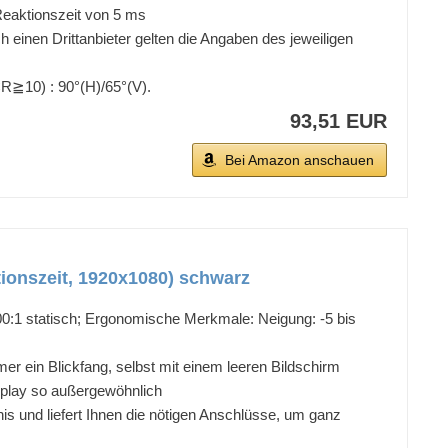
 Reaktionszeit von 5 ms
 einen Drittanbieter gelten die Angaben des jeweiligen
CR≧10) : 90°(H)/65°(V).
93,51 EUR
Bei Amazon anschauen
tionszeit, 1920x1080) schwarz
00:1 statisch; Ergonomische Merkmale: Neigung: -5 bis
er ein Blickfang, selbst mit einem leeren Bildschirm
splay so außergewöhnlich
nis und liefert Ihnen die nötigen Anschlüsse, um ganz