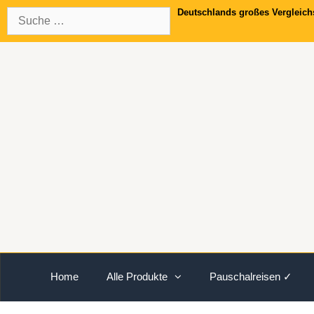
Springe
Suche
Deutschlands großes Vergleich
zum
nach:
Inhalt
Home
Alle Produkte
Pauschalreisen ✓