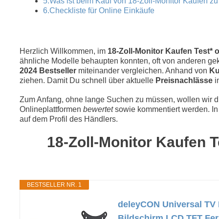
5.Was ist beim Kauf von 18-Zoll-Monitor Kaufen z
6.Checkliste für Online Einkäufe
Herzlich Willkommen, im
18-Zoll-Monitor Kaufen Test* o
ähnliche Modelle behaupten konnten, oft von anderen geka
2024 Bestseller
miteinander vergleichen. Anhand von
Ku
ziehen. Damit Du schnell über aktuelle
Preisnachlässe
i
Zum Anfang, ohne lange Suchen zu müssen, wollen wir die
Onlineplattformen
bewertet
sowie kommentiert werden. In 
auf dem Profil des Händlers.
18-Zoll-Monitor Kaufen T
BESTSELLER NR. 1
deleyCON Universal TV 
Bildschirm LCD TFT Fer