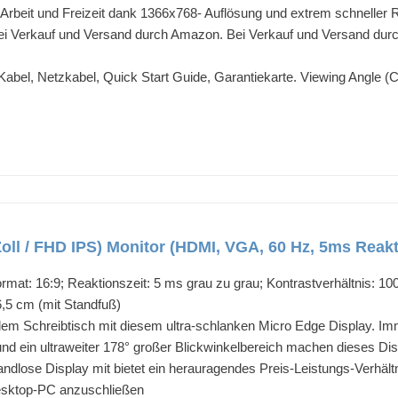
ür Arbeit und Freizeit dank 1366x768- Auflösung und extrem schneller
bei Verkauf und Versand durch Amazon. Bei Verkauf und Versand durch
Kabel, Netzkabel, Quick Start Guide, Garantiekarte. Viewing Angle (
oll / FHD IPS) Monitor (HDMI, VGA, 60 Hz, 5ms Reak
at: 16:9; Reaktionszeit: 5 ms grau zu grau; Kontrastverhältnis: 10
6,5 cm (mit Standfuß)
dem Schreibtisch mit diesem ultra-schlanken Micro Edge Display. Imm
nd ein ultraweiter 178° großer Blickwinkelbereich machen dieses Di
randlose Display mit bietet ein herauragendes Preis-Leistungs-Verhält
Desktop-PC anzuschließen