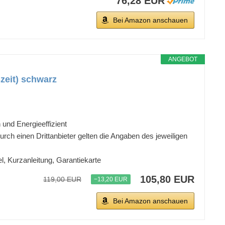
76,28 EUR
Bei Amazon anschauen
ANGEBOT
zeit) schwarz
und Energieeffizient
rch einen Drittanbieter gelten die Angaben des jeweiligen
 Kurzanleitung, Garantiekarte
105,80 EUR
119,00 EUR
−13,20 EUR
Bei Amazon anschauen