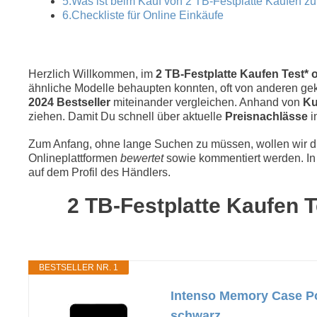
5.Was ist beim Kauf von 2 TB-Festplatte Kaufen z
6.Checkliste für Online Einkäufe
Herzlich Willkommen, im
2 TB-Festplatte Kaufen Test* o
ähnliche Modelle behaupten konnten, oft von anderen geka
2024 Bestseller
miteinander vergleichen. Anhand von
Ku
ziehen. Damit Du schnell über aktuelle
Preisnachlässe
i
Zum Anfang, ohne lange Suchen zu müssen, wollen wir die
Onlineplattformen
bewertet
sowie kommentiert werden. In 
auf dem Profil des Händlers.
2 TB-Festplatte Kaufen T
BESTSELLER NR. 1
Intenso Memory Case Por
schwarz