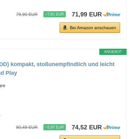
71,99 EUR
79,90 EUR
−7,91 EUR
Bei Amazon anschauen
ANGEBOT
DD) kompakt, stoßunempfindlich und leicht
nd Play
are
e
74,52 EUR
80,49 EUR
−5,97 EUR