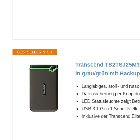
BESTSELLER NR. 3
Transcend TS2TSJ25M3S 
in grau/grün mit Backup
Langlebiges, stoß- und rutsc
Datensicherung per Knopfdr
LED Statusleuchte zeigt Be
USB 3.1 Gen 1 Schnittstell
Inklusive der Transcend El