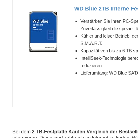
WD Blue 2TB Interne Fes
Verstärken Sie Ihren PC-Spe
Zuverlässigkeit die speziell
Kühler und leiser Betrieb, d
S.M.A.R.T.
Kapazität von bis zu 6 TB s
IntelliSeek-Technologie ber
reduzieren
Lieferumfang: WD Blue SATA
Bei dem
2 TB-Festplatte Kaufen Vergleich der Bestsel
informieren. Diese sind zahlreich im Internet zu finden. W