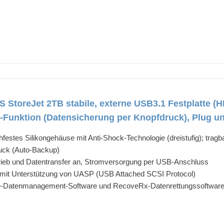
StoreJet 2TB stabile, externe USB3.1 Festplatte (H
-Funktion (Datensicherung per Knopfdruck), Plug u
hfestes Silikongehäuse mit Anti-Shock-Technologie (dreistufig); tragb
uck (Auto-Backup)
trieb und Datentransfer an, Stromversorgung per USB-Anschluss
e mit Unterstützung von UASP (USB Attached SCSI Protocol)
ite-Datenmanagement-Software und RecoveRx-Datenrettungssoftwar