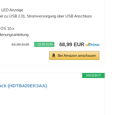
n, LED Anzeige
tibel zu USB 2.0), Stromversorgung über USB Anschluss
c OS 10.x
ienungsanleitung
68,99 EUR
84,99 EUR
−16,00 EUR
Bei Amazon anschauen
ANGEBOT
 Black (HDTB420EK3AA)