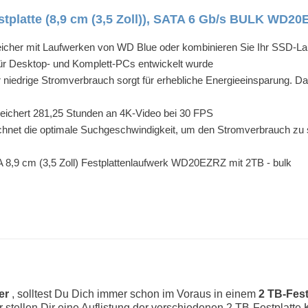
tplatte (8,9 cm (3,5 Zoll)), SATA 6 Gb/s BULK WD2
icher mit Laufwerken von WD Blue oder kombinieren Sie Ihr SSD-La
 für Desktop- und Komplett-PCs entwickelt wurde
er niedrige Stromverbrauch sorgt für erhebliche Energieeinsparung. 
peichert 281,25 Stunden an 4K-Video bei 30 FPS
echnet die optimale Suchgeschwindigkeit, um den Stromverbrauch z
 8,9 cm (3,5 Zoll) Festplattenlaufwerk WD20EZRZ mit 2TB - bulk
ler
, solltest Du Dich immer schon im Voraus in einem
2 TB-Fest
ir stellen Dir eine Auflistung der verschiedenen 2 TB-Festplatte