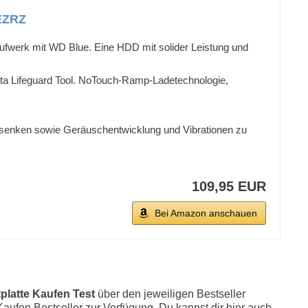
0EZRZ
ufwerk mit WD Blue. Eine HDD mit solider Leistung und
Data Lifeguard Tool. NoTouch-Ramp-Ladetechnologie,
u senken sowie Geräuschentwicklung und Vibrationen zu
109,95 EUR
Bei Amazon anschauen
platte Kaufen Test
über den jeweiligen Bestseller
 Kaufen Bestseller zur Verfügung. Du kannst dir hier auch