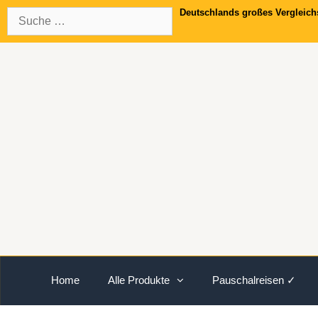
Springe
Suche
Deutschlands großes Vergleich
zum
nach:
Inhalt
Home
Alle Produkte
Pauschalreisen ✓