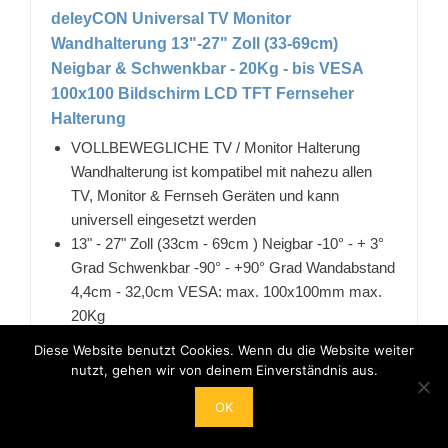
deleyCON Universal TV Monitor
Wandhalterung 13"-27" Zoll (33-69cm)
Neigbar & Schwenkbar - 20Kg - bis VESA
100x100 Bildschirm LCD TFT Fernseher
Halterung
VOLLBEWEGLICHE TV / Monitor Halterung
Wandhalterung ist kompatibel mit nahezu allen
TV, Monitor & Fernseh Geräten und kann
universell eingesetzt werden
13" - 27" Zoll (33cm - 69cm ) Neigbar -10° - + 3°
Grad Schwenkbar -90° - +90° Grad Wandabstand
4,4cm - 32,0cm VESA: max. 100x100mm max.
20Kg
✔️WICHTIG: Maße auf Bild 2 beachten✔️
Diese Website benutzt Cookies. Wenn du die Website weiter
KOMPATIBILITÄT in Zoll: 13“, 14“, 15", 16", 17",
nutzt, gehen wir von deinem Einverständnis aus.
18", 19", 20", 21", 22", 23”, 24", 25", 26", 27"
OK
KOMPATIBILITÄT in cm: 33 , 36 , 38 , 41 , 43 , 46
, 48 , 51 , 53 , 56 , 58 , 61 , 64 , 66 , 69