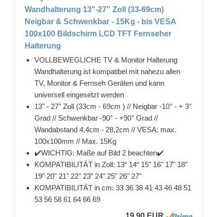
Wandhalterung 13"-27" Zoll (33-69cm)
Neigbar & Schwenkbar - 15Kg - bis VESA
100x100 Bildschirm LCD TFT Fernseher
Halterung
VOLLBEWEGLICHE TV & Monitor Halterung
Wandhalterung ist kompatibel mit nahezu allen
TV, Monitor & Fernseh Geräten und kann
universell eingesetzt werden
13" - 27" Zoll (33cm - 69cm ) // Neigbar -10° - + 3°
Grad // Schwenkbar -90° - +90° Grad //
Wandabstand 4,4cm - 28,2cm // VESA: max.
100x100mm // Max. 15Kg
✔️WICHTIG: Maße auf Bild 2 beachten✔️
KOMPATIBILITÄT in Zoll: 13“ 14“ 15" 16" 17" 18"
19" 20" 21" 22" 23” 24" 25" 26" 27"
KOMPATIBILITÄT in cm: 33 36 38 41 43 46 48 51
53 56 58 61 64 66 69
19,90 EUR