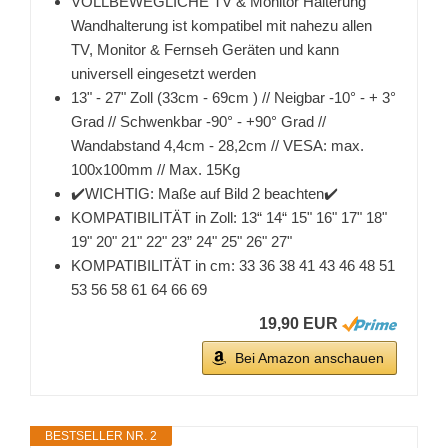
VOLLBEWEGLICHE TV & Monitor Halterung
Wandhalterung ist kompatibel mit nahezu allen
TV, Monitor & Fernseh Geräten und kann
universell eingesetzt werden
13" - 27" Zoll (33cm - 69cm ) // Neigbar -10° - + 3°
Grad // Schwenkbar -90° - +90° Grad //
Wandabstand 4,4cm - 28,2cm // VESA: max.
100x100mm // Max. 15Kg
✔️WICHTIG: Maße auf Bild 2 beachten✔️
KOMPATIBILITÄT in Zoll: 13“ 14“ 15" 16" 17" 18"
19" 20" 21" 22" 23” 24" 25" 26" 27"
KOMPATIBILITÄT in cm: 33 36 38 41 43 46 48 51
53 56 58 61 64 66 69
19,90 EUR
Bei Amazon anschauen
BESTSELLER NR. 2