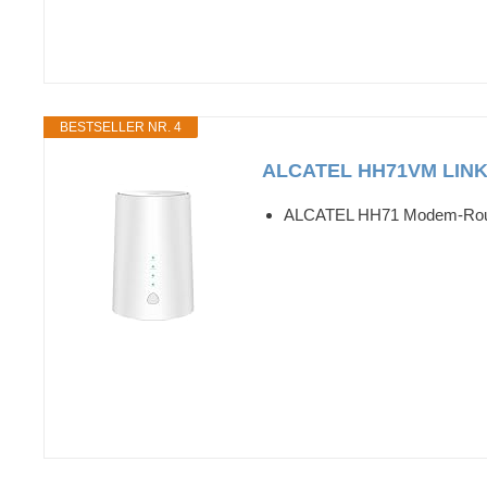
BESTSELLER NR. 4
ALCATEL HH71VM LINK H
ALCATEL HH71 Modem-Router, 