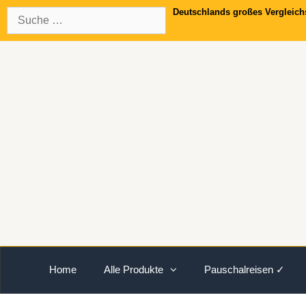
Springe
Suche
Deutschlands großes Vergleich
zum
nach:
Inhalt
Home
Alle Produkte
Pauschalreisen ✓