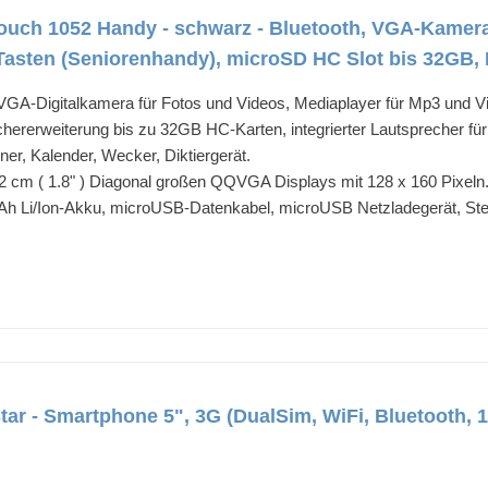
uch 1052 Handy - schwarz - Bluetooth, VGA-Kamera f
asten (Seniorenhandy), microSD HC Slot bis 32GB,
VGA-Digitalkamera für Fotos und Videos, Mediaplayer für Mp3 und V
chererweiterung bis zu 32GB HC-Karten, integrierter Lautsprecher f
r, Kalender, Wecker, Diktiergerät.
 cm ( 1.8" ) Diagonal großen QQVGA Displays mit 128 x 160 Pixeln
Ah Li/Ion-Akku, microUSB-Datenkabel, microUSB Netzladegerät, St
ar - Smartphone 5", 3G (DualSim, WiFi, Bluetooth, 1