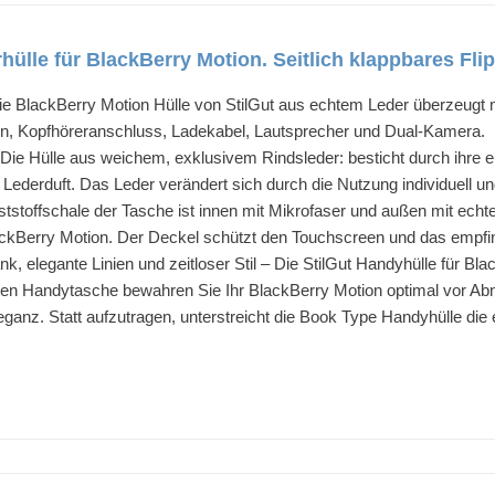
hülle für BlackBerry Motion. Seitlich klappbares Fl
ckBerry Motion Hülle von StilGut aus echtem Leder überzeugt mit i
en, Kopfhöreranschluss, Ladekabel, Lautsprecher und Dual-Kamera.
le aus weichem, exklusivem Rindsleder: besticht durch ihre einzig
Lederduft. Das Leder verändert sich durch die Nutzung individuell und
ffschale der Tasche ist innen mit Mikrofaser und außen mit echtem
ackBerry Motion. Der Deckel schützt den Touchscreen und das empfi
legante Linien und zeitloser Stil – Die StilGut Handyhülle für Blac
nten Handytasche bewahren Sie Ihr BlackBerry Motion optimal vor Ab
ganz. Statt aufzutragen, unterstreicht die Book Type Handyhülle die