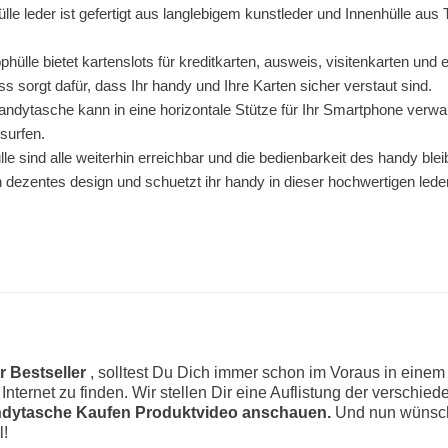
le leder ist gefertigt aus langlebigem kunstleder und Innenhülle au
hülle bietet kartenslots für kreditkarten, ausweis, visitenkarten und
 sorgt dafür, dass Ihr handy und Ihre Karten sicher verstaut sind.
ndytasche kann in eine horizontale Stütze für Ihr Smartphone verwa
surfen.
le sind alle weiterhin erreichbar und die bedienbarkeit des handy ble
in dezentes design und schuetzt ihr handy in dieser hochwertigen led
r Bestseller
, solltest Du Dich immer schon im Voraus in eine
m Internet zu finden. Wir stellen Dir eine Auflistung der versch
ndytasche Kaufen Produktvideo anschauen.
Und nun wünsche
l!