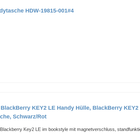
andytasche HDW-19815-001#4
BlackBerry KEY2 LE Handy Hülle, BlackBerry KEY2 
che, Schwarz/Rot
lackberry Key2 LE im bookstyle mit magnetverschluss, standfunktio