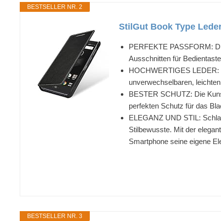
BESTSELLER NR. 2
StilGut Book Type Leder
PERFEKTE PASSFORM: Die Bla
Ausschnitten für Bedientast
HOCHWERTIGES LEDER: Die Hül
unverwechselbaren, leichten 
BESTER SCHUTZ: Die Kunststo
perfekten Schutz für das Bl
ELEGANZ UND STIL: Schlank, e
Stilbewusste. Mit der elega
Smartphone seine eigene Ele
BESTSELLER NR. 3