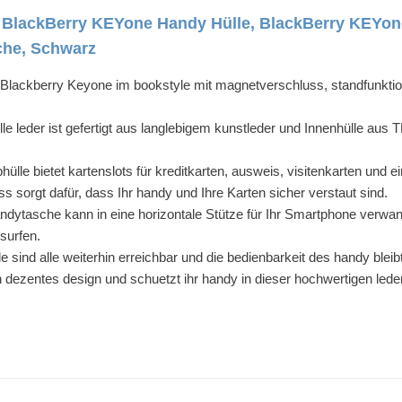
BlackBerry KEYone Handy Hülle, BlackBerry KEYone
che, Schwarz
lackberry Keyone im bookstyle mit magnetverschluss, standfunktion
e leder ist gefertigt aus langlebigem kunstleder und Innenhülle aus
ülle bietet kartenslots für kreditkarten, ausweis, visitenkarten und 
 sorgt dafür, dass Ihr handy und Ihre Karten sicher verstaut sind.
dytasche kann in eine horizontale Stütze für Ihr Smartphone verwan
surfen.
e sind alle weiterhin erreichbar und die bedienbarkeit des handy ble
in dezentes design und schuetzt ihr handy in dieser hochwertigen led