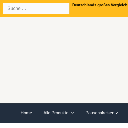
Springe
Suche
Deutschlands großes Vergleich
zum
nach:
Inhalt
Home
Alle Produkte
Pauschalreisen ✓