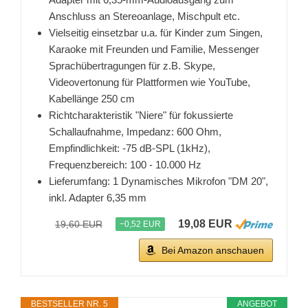
Anschluss an Stereoanlage, Mischpult etc.
Vielseitig einsetzbar u.a. für Kinder zum Singen,
Karaoke mit Freunden und Familie, Messenger
Sprachübertragungen für z.B. Skype,
Videovertonung für Plattformen wie YouTube,
Kabellänge 250 cm
Richtcharakteristik "Niere" für fokussierte
Schallaufnahme, Impedanz: 600 Ohm,
Empfindlichkeit: -75 dB-SPL (1kHz),
Frequenzbereich: 100 - 10.000 Hz
Lieferumfang: 1 Dynamisches Mikrofon "DM 20",
inkl. Adapter 6,35 mm
19,08 EUR
19,60 EUR
−0,52 EUR
Bei Amazon anschauen
BESTSELLER NR. 5
ANGEBOT