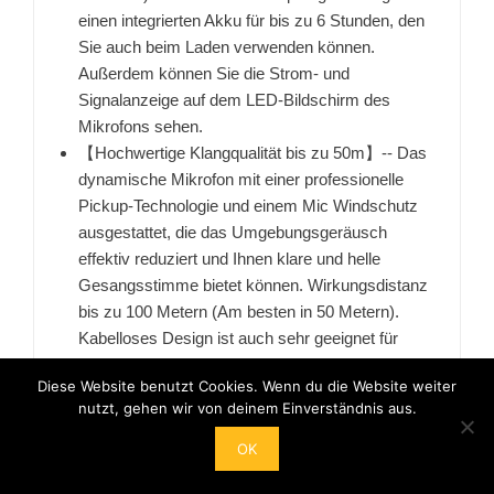
einen integrierten Akku für bis zu 6 Stunden, den
Sie auch beim Laden verwenden können.
Außerdem können Sie die Strom- und
Signalanzeige auf dem LED-Bildschirm des
Mikrofons sehen.
【Hochwertige Klangqualität bis zu 50m】-- Das
dynamische Mikrofon mit einer professionelle
Pickup-Technologie und einem Mic Windschutz
ausgestattet, die das Umgebungsgeräusch
effektiv reduziert und Ihnen klare und helle
Gesangsstimme bietet können. Wirkungsdistanz
bis zu 100 Metern (Am besten in 50 Metern).
Kabelloses Design ist auch sehr geeignet für
Hochzeiten, Konferenzen, Reden, Karaoke usw.
Diese Website benutzt Cookies. Wenn du die Website weiter
【Mehr kompatibel mit 3,5 Audio Adapter】-- Der
nutzt, gehen wir von deinem Einverständnis aus.
drahtlose Empfänger verwendet einen 6,35-mm-
Stecker, der direkt an ein Gerät mit einer 6,35-
OK
mm-Schnittstelle angeschlossen werden kann, z.