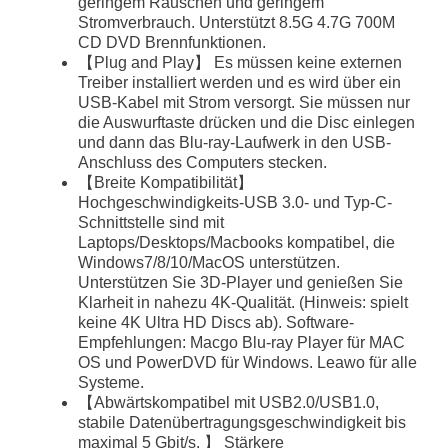
geringem Rauschen und geringem
Stromverbrauch. Unterstützt 8.5G 4.7G 700M
CD DVD Brennfunktionen.
【Plug and Play】 Es müssen keine externen
Treiber installiert werden und es wird über ein
USB-Kabel mit Strom versorgt. Sie müssen nur
die Auswurftaste drücken und die Disc einlegen
und dann das Blu-ray-Laufwerk in den USB-
Anschluss des Computers stecken.
【Breite Kompatibilität】
Hochgeschwindigkeits-USB 3.0- und Typ-C-
Schnittstelle sind mit
Laptops/Desktops/Macbooks kompatibel, die
Windows7/8/10/MacOS unterstützen.
Unterstützen Sie 3D-Player und genießen Sie
Klarheit in nahezu 4K-Qualität. (Hinweis: spielt
keine 4K Ultra HD Discs ab). Software-
Empfehlungen: Macgo Blu-ray Player für MAC
OS und PowerDVD für Windows. Leawo für alle
Systeme.
【Abwärtskompatibel mit USB2.0/USB1.0,
stabile Datenübertragungsgeschwindigkeit bis
maximal 5 Gbit/s. 】 Stärkere