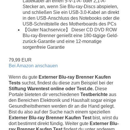
Ladekabel an einen 5-V-1-A- oder 2,1-A-
Stecker an, wenn Sie Blu-ray-Discs abspielen,
und schließen Sie ein USB-3.0-Kabel an direkt
in den USB-Anschluss des Notebooks oder die
USB-Schnittstelle des Motherboards des PCs
【Guter Nachservice】 Dieser CD DVD ROW
Blu-ray-Brenner genießt eine 180-tägige Geld-
zurück-Garantie und eine 12-monatige
sorgenfreie Garantie
79,99 EUR
Bei Amazon anschauen
Wenn du gute
Externer Blu-ray Brenner Kaufen
Tests
suchst, findest du diese zum Beispiel bei der
Stiftung Warentest online oder Test.de.
Diese
Portale bieteten dir verschiedenen
Testberichte
aus
den Bereichen Elektronik und Haushalt sogar einige
Gesundheitsthemen werden dir an die Hand gelegt.
Bist du also auf der Suche nach einem speziellen
Externer Blu-ray Brenner Kaufen Test
bist, wirst du
dort bestimmt direkt fündig. Weiter gute
Externer Blu-
ray Brenner Kaufen Test
findest du unter anderem