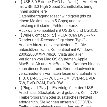
【USB 3.0 Externe DVD Laufwerk】- Arbeiten
mit USB 3.0 High Speed Schnittstelle, bringt
Ihnen schnellere
Datenübertragungsgeschwindigkeit (bis zu
einem Maximum von 5 Gbps) und stabile
Leistung mit starker Fehlertoleranz.
Rückwärtskompatibel mit USB2.0 und USB1.0.
【Wide Compatibility】- CD-ROM/ DVD-RM-
Reader und -Recorder fügt einen Typ-C-
Adapter hinzu, der verschiedene Geräte
unterstützen kann. Kompatibel mit Windows
2000/2003/ XP/ 7/8/10, Vista und allen
Versionen von Mac OS-Systemen, Apple
MacBook Air und MacBook Pro. Darüber hinaus
kann dieses Brenner- und Brennerlaufwerk in
verschiedenen Formaten lesen und aufnehmen,
z. B. CD-R, CD-RW, CD-ROM, DVD-R, DVD-
RW, DVD-RAM, DVD-RW.
【Plug and Play】- Es erfolgt über den USB-
Anschluss, Steckplatz wird geladen; Kein DVD-
Treiberprogramm oder zusätzliches Netzteil
erforderlich. Sie können unseren CD/ DVD-
Treiber ganz einfach verwenden, um Filme