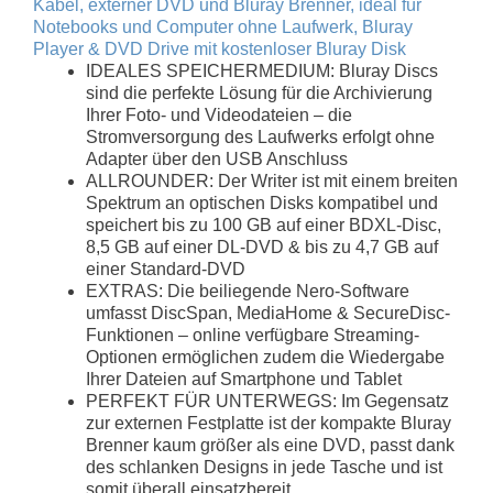
Kabel, externer DVD und Bluray Brenner, ideal für
Notebooks und Computer ohne Laufwerk, Bluray
Player & DVD Drive mit kostenloser Bluray Disk
IDEALES SPEICHERMEDIUM: Bluray Discs
sind die perfekte Lösung für die Archivierung
Ihrer Foto- und Videodateien – die
Stromversorgung des Laufwerks erfolgt ohne
Adapter über den USB Anschluss
ALLROUNDER: Der Writer ist mit einem breiten
Spektrum an optischen Disks kompatibel und
speichert bis zu 100 GB auf einer BDXL-Disc,
8,5 GB auf einer DL-DVD & bis zu 4,7 GB auf
einer Standard-DVD
EXTRAS: Die beiliegende Nero-Software
umfasst DiscSpan, MediaHome & SecureDisc-
Funktionen – online verfügbare Streaming-
Optionen ermöglichen zudem die Wiedergabe
Ihrer Dateien auf Smartphone und Tablet
PERFEKT FÜR UNTERWEGS: Im Gegensatz
zur externen Festplatte ist der kompakte Bluray
Brenner kaum größer als eine DVD, passt dank
des schlanken Designs in jede Tasche und ist
somit überall einsatzbereit