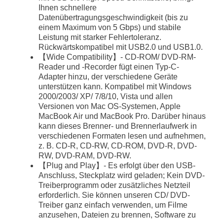
Ihnen schnellere
Datenübertragungsgeschwindigkeit (bis zu
einem Maximum von 5 Gbps) und stabile
Leistung mit starker Fehlertoleranz.
Rückwärtskompatibel mit USB2.0 und USB1.0.
【Wide Compatibility】- CD-ROM/ DVD-RM-
Reader und -Recorder fügt einen Typ-C-
Adapter hinzu, der verschiedene Geräte
unterstützen kann. Kompatibel mit Windows
2000/2003/ XP/ 7/8/10, Vista und allen
Versionen von Mac OS-Systemen, Apple
MacBook Air und MacBook Pro. Darüber hinaus
kann dieses Brenner- und Brennerlaufwerk in
verschiedenen Formaten lesen und aufnehmen,
z. B. CD-R, CD-RW, CD-ROM, DVD-R, DVD-
RW, DVD-RAM, DVD-RW.
【Plug and Play】- Es erfolgt über den USB-
Anschluss, Steckplatz wird geladen; Kein DVD-
Treiberprogramm oder zusätzliches Netzteil
erforderlich. Sie können unseren CD/ DVD-
Treiber ganz einfach verwenden, um Filme
anzusehen, Dateien zu brennen, Software zu