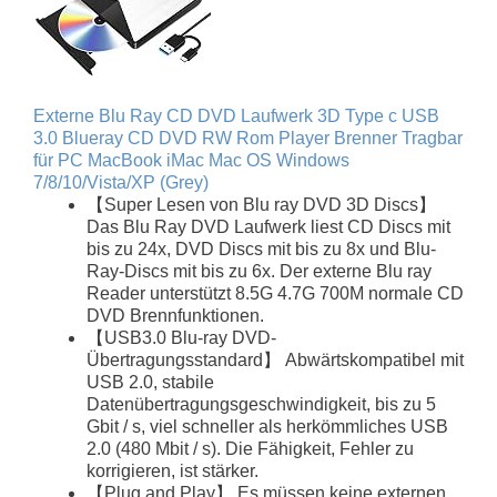
Externe Blu Ray CD DVD Laufwerk 3D Type c USB
3.0 Blueray CD DVD RW Rom Player Brenner Tragbar
für PC MacBook iMac Mac OS Windows
7/8/10/Vista/XP (Grey)
【Super Lesen von Blu ray DVD 3D Discs】
Das Blu Ray DVD Laufwerk liest CD Discs mit
bis zu 24x, DVD Discs mit bis zu 8x und Blu-
Ray-Discs mit bis zu 6x. Der externe Blu ray
Reader unterstützt 8.5G 4.7G 700M normale CD
DVD Brennfunktionen.
【USB3.0 Blu-ray DVD-
Übertragungsstandard】 Abwärtskompatibel mit
USB 2.0, stabile
Datenübertragungsgeschwindigkeit, bis zu 5
Gbit / s, viel schneller als herkömmliches USB
2.0 (480 Mbit / s). Die Fähigkeit, Fehler zu
korrigieren, ist stärker.
【Plug and Play】 Es müssen keine externen