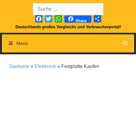
Springe
Suche
zum
nach:
Inhalt
Facebook
Twitter
WhatsApp
Teilen
Share
Deutschlands großes Vergleichs und Verbraucherportal!
Menü
Startseite
»
Elektronik
» Festplatte Kaufen