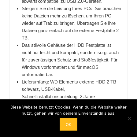
abwärtskompatibel zu USB 2.0-Geräten.
Steigern Sie die Leistung Ihres PCs. Sie brauchen
keine Dateien mehr zu löschen, um Ihren PC
wieder auf Trab zu bringen. Übertragen Sie Ihre
Dateien ganz einfach auf die externe Festplatte 2
TB.
Das stilvolle Gehäuse der HDD Festplatte ist
nicht nur leicht und kompakt, sondern sorgt auch
für zuverlässigen Schutz und Stoßfestigkeit. Für
Windows vorformatiert und für macOS
umformatierbar.
Lieferumfang: WD Elements externe HDD 2 TB
schwarz, USB-Kabel,
Schnellinstallationsanleitung; 2 Jahre
75,99 EUR
Diese Website benutzt Cookies. Wenn du die Website weiter
nutzt, gehen wir von deinem Einverständnis aus.
Bei Amazon anschauen
OK