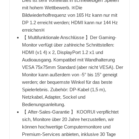
Dies ist sehr vorteilhaft in schnelllebigen Spielen
mit hohem Wettbewerb. ※Die
Bildwiederholfrequenz von 165 Hz kann nur mit
DP 1.2 erreicht werden; HDMI kann nur 144 Hz
erreichen※
【 Multifunktionale Anschlüsse 】Der Gaming-
Monitor verfügt über zahlreiche Schnittstellen:
HDMI (v1 4) x 2, DisplayPort 1.2 x1 und
Audioausgang. Kompatibel mit Wandhalterung
VESA 75x75mm Standard (aber nicht VESA). Der
Monitor kann außerdem von -5° bis 15° geneigt
werden; der bequemste Winkel für das beste
Spielerlebnis. Zubehör: DP-Kabel (1,5 m),
Netzkabel, Adapter, Sockel und
Bedienungsanleitung.
【 After-Sales-Garantie 】 KOORUI verpflichtet
sich, Monitore über 20 Jahre herzustellen, wir
können hochwertige Computermonitore und
Premium-Services anbieten, inklusive 30 Tage