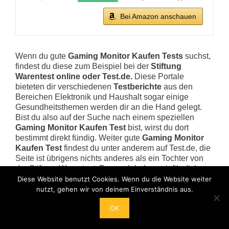
Bei Amazon anschauen
Wenn du gute
Gaming Monitor Kaufen Tests
suchst,
findest du diese zum Beispiel bei der
Stiftung
Warentest online oder Test.de.
Diese Portale
bieteten dir verschiedenen
Testberichte
aus den
Bereichen Elektronik und Haushalt sogar einige
Gesundheitsthemen werden dir an die Hand gelegt.
Bist du also auf der Suche nach einem speziellen
Gaming Monitor Kaufen Test
bist, wirst du dort
bestimmt direkt fündig. Weiter gute
Gaming Monitor
Kaufen Test
findest du unter anderem auf Test.de, die
Seite ist übrigens nichts anderes als ein Tochter von
der Stiftung Warentest. Dennoch haben wir für dich,
einen kurzen
Gaming Monitor Kaufen Kaufratgeber
Diese Website benutzt Cookies. Wenn du die Website weiter
verfasst, so weisst du genau, was bei dem Kauf
nutzt, gehen wir von deinem Einverständnis aus.
wichtig ist. Es gibt nämlich viele Unterschiede, auf
OK
welche du unbedingt Acht geben solltest. Dadurch
können wir sicherstellen, dass du beim einkaufen