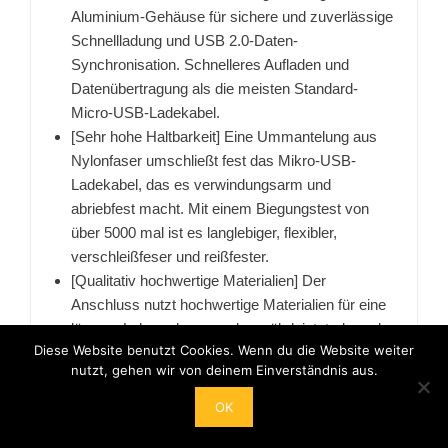
Aluminium-Gehäuse für sichere und zuverlässige
Schnellladung und USB 2.0-Daten-
Synchronisation. Schnelleres Aufladen und
Datenübertragung als die meisten Standard-
Micro-USB-Ladekabel.
[Sehr hohe Haltbarkeit] Eine Ummantelung aus
Nylonfaser umschließt fest das Mikro-USB-
Ladekabel, das es verwindungsarm und
abriebfest macht. Mit einem Biegungstest von
über 5000 mal ist es langlebiger, flexibler,
verschleißfeser und reißfester.
[Qualitativ hochwertige Materialien] Der
Anschluss nutzt hochwertige Materialien für eine
längere Lebensdauer, und gewährleistet, dass der
Diese Website benutzt Cookies. Wenn du die Website weiter
Aluminium-Micro-USB-Kabelanschluss leicht und
nutzt, gehen wir von deinem Einverständnis aus.
stabil angesteckt wird.Durch die Länge von 0,5
Metern wird der Vorteil nicht verstrickt, nicht
OK
verknotet.