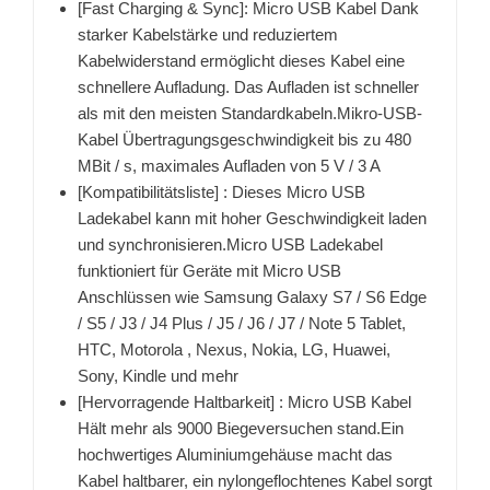
[Fast Charging & Sync]: Micro USB Kabel Dank
starker Kabelstärke und reduziertem
Kabelwiderstand ermöglicht dieses Kabel eine
schnellere Aufladung. Das Aufladen ist schneller
als mit den meisten Standardkabeln.Mikro-USB-
Kabel Übertragungsgeschwindigkeit bis zu 480
MBit / s, maximales Aufladen von 5 V / 3 A
[Kompatibilitätsliste] : Dieses Micro USB
Ladekabel kann mit hoher Geschwindigkeit laden
und synchronisieren.Micro USB Ladekabel
funktioniert für Geräte mit Micro USB
Anschlüssen wie Samsung Galaxy S7 / S6 Edge
/ S5 / J3 / J4 Plus / J5 / J6 / J7 / Note 5 Tablet,
HTC, Motorola , Nexus, Nokia, LG, Huawei,
Sony, Kindle und mehr
[Hervorragende Haltbarkeit] : Micro USB Kabel
Hält mehr als 9000 Biegeversuchen stand.Ein
hochwertiges Aluminiumgehäuse macht das
Kabel haltbarer, ein nylongeflochtenes Kabel sorgt