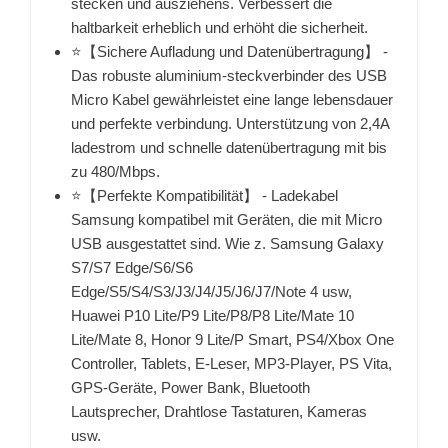
stecken und ausziehens. Verbessert die
haltbarkeit erheblich und erhöht die sicherheit.
⭐【Sichere Aufladung und Datenübertragung】 -
Das robuste aluminium-steckverbinder des USB
Micro Kabel gewährleistet eine lange lebensdauer
und perfekte verbindung. Unterstützung von 2,4A
ladestrom und schnelle datenübertragung mit bis
zu 480/Mbps.
⭐【Perfekte Kompatibilität】 - Ladekabel
Samsung kompatibel mit Geräten, die mit Micro
USB ausgestattet sind. Wie z. Samsung Galaxy
S7/S7 Edge/S6/S6
Edge/S5/S4/S3/J3/J4/J5/J6/J7/Note 4 usw,
Huawei P10 Lite/P9 Lite/P8/P8 Lite/Mate 10
Lite/Mate 8, Honor 9 Lite/P Smart, PS4/Xbox One
Controller, Tablets, E-Leser, MP3-Player, PS Vita,
GPS-Geräte, Power Bank, Bluetooth
Lautsprecher, Drahtlose Tastaturen, Kameras
usw.