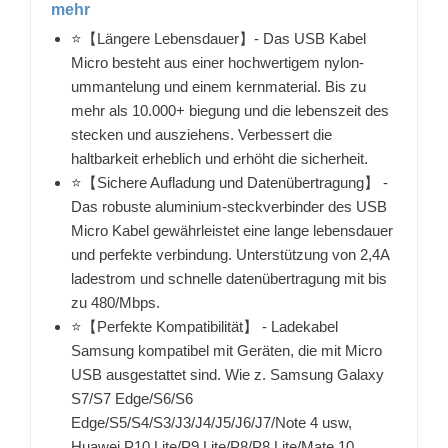
mehr
⭐【Längere Lebensdauer】- Das USB Kabel
Micro besteht aus einer hochwertigem nylon-
ummantelung und einem kernmaterial. Bis zu
mehr als 10.000+ biegung und die lebenszeit des
stecken und ausziehens. Verbessert die
haltbarkeit erheblich und erhöht die sicherheit.
⭐【Sichere Aufladung und Datenübertragung】 -
Das robuste aluminium-steckverbinder des USB
Micro Kabel gewährleistet eine lange lebensdauer
und perfekte verbindung. Unterstützung von 2,4A
ladestrom und schnelle datenübertragung mit bis
zu 480/Mbps.
⭐【Perfekte Kompatibilität】 - Ladekabel
Samsung kompatibel mit Geräten, die mit Micro
USB ausgestattet sind. Wie z. Samsung Galaxy
S7/S7 Edge/S6/S6
Edge/S5/S4/S3/J3/J4/J5/J6/J7/Note 4 usw,
Huawei P10 Lite/P9 Lite/P8/P8 Lite/Mate 10