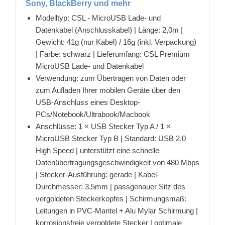
Sony, BlackBerry und mehr
Modelltyp: CSL - MicroUSB Lade- und
Datenkabel (Anschlusskabel) | Länge: 2,0m |
Gewicht: 41g (nur Kabel) / 16g (inkl. Verpackung)
| Farbe: schwarz | Lieferumfang: CSL Premium
MicroUSB Lade- und Datenkabel
Verwendung: zum Übertragen von Daten oder
zum Aufladen Ihrer mobilen Geräte über den
USB-Anschluss eines Desktop-
PCs/Notebook/Ultrabook/Macbook
Anschlüsse: 1 × USB Stecker Typ A / 1 ×
MicroUSB Stecker Typ B | Standard: USB 2.0
High Speed | unterstützt eine schnelle
Datenübertragungsgeschwindigkeit von 480 Mbps
| Stecker-Ausführung: gerade | Kabel-
Durchmesser: 3,5mm | passgenauer Sitz des
vergoldeten Steckerkopfes | Schirmungsmaß:
Leitungen in PVC-Mantel + Alu Mylar Schirmung |
korrosionsfreie vergoldete Stecker | optimale