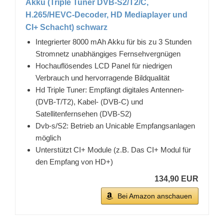
Akku (Triple Tuner DVB-S2/T2/C,
H.265/HEVC-Decoder, HD Mediaplayer und
CI+ Schacht) schwarz
Integrierter 8000 mAh Akku für bis zu 3 Stunden
Stromnetz unabhängiges Fernsehvergnügen
Hochauflösendes LCD Panel für niedrigen
Verbrauch und hervorragende Bildqualität
Hd Triple Tuner: Empfängt digitales Antennen-
(DVB-T/T2), Kabel- (DVB-C) und
Satellitenfernsehen (DVB-S2)
Dvb-s/S2: Betrieb an Unicable Empfangsanlagen
möglich
Unterstützt CI+ Module (z.B. Das CI+ Modul für
den Empfang von HD+)
134,90 EUR
Bei Amazon anschauen