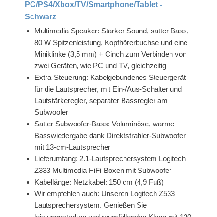
PC/PS4/Xbox/TV/Smartphone/Tablet -
Schwarz
Multimedia Speaker: Starker Sound, satter Bass,
80 W Spitzenleistung, Kopfhörerbuchse und eine
Miniklinke (3,5 mm) + Cinch zum Verbinden von
zwei Geräten, wie PC und TV, gleichzeitig
Extra-Steuerung: Kabelgebundenes Steuergerät
für die Lautsprecher, mit Ein-/Aus-Schalter und
Lautstärkeregler, separater Bassregler am
Subwoofer
Satter Subwoofer-Bass: Voluminöse, warme
Basswiedergabe dank Direktstrahler-Subwoofer
mit 13-cm-Lautsprecher
Lieferumfang: 2.1-Lautsprechersystem Logitech
Z333 Multimedia HiFi-Boxen mit Subwoofer
Kabellänge: Netzkabel: 150 cm (4,9 Fuß)
Wir empfehlen auch: Unseren Logitech Z533
Lautsprechersystem. Genießen Sie
leistungsstarken und raumfüllenden Klang mit 120