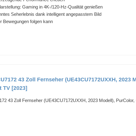
rstellung: Gaming in 4K-/120-Hz-Qualität genießen
tes Seherlebnis dank intelligent angepasstem Bild
der Bewegungen folgen kann
7172 43 Zoll Fernseher (UE43CU7172UXXH, 2023 Mod
t TV [2023]
 43 Zoll Fernseher (UE43CU7172UXXH, 2023 Modell), PurColor, Cry