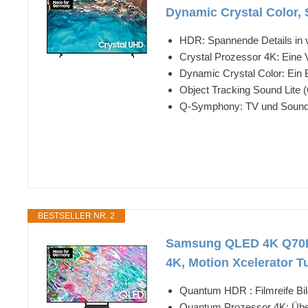
Dynamic Crystal Color, 
HDR: Spannende Details in
Crystal Prozessor 4K: Eine 
Dynamic Crystal Color: Ein B
Object Tracking Sound Lite
Q-Symphony: TV und Soundb
BESTSELLER NR. 2
Samsung QLED 4K Q70B 
4K, Motion Xcelerator T
Quantum HDR : Filmreife Bi
Quantum Prozessor 4K: Übe