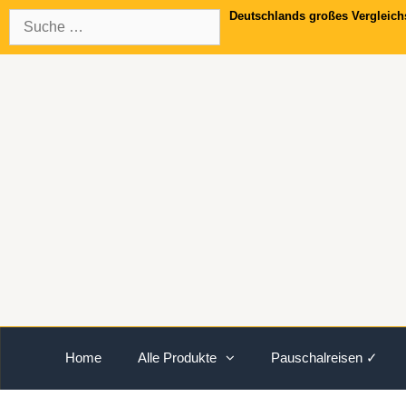
Springe
Suche
Deutschlands großes Vergleich
zum
nach:
Inhalt
Home
Alle Produkte
Pauschalreisen ✓