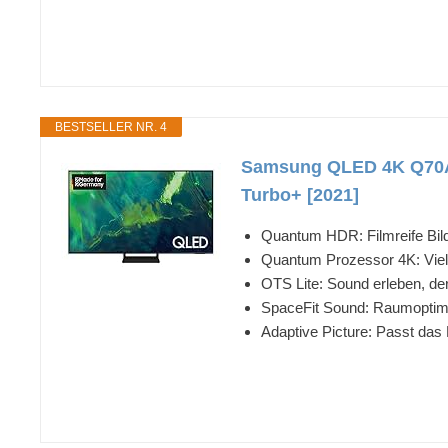
BESTSELLER NR. 4
Samsung QLED 4K Q70A 
Turbo+ [2021]
Quantum HDR: Filmreife Bil
Quantum Prozessor 4K: Viel
OTS Lite: Sound erleben, d
SpaceFit Sound: Raumoptim
Adaptive Picture: Passt da