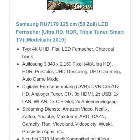
Samsung RU7179 125 cm (50 Zoll) LED
Fernseher (Ultra HD, HDR, Triple Tuner, Smart
TV) [Modelljahr 2019]
Typ: 4K UHD, Flat, LED Fernseher, Charcoal
black
Auflösung 3.840 x 2.160 Pixel (4K/Ultra HD),
HDR, PurColor, UHD Upscaling, UHD Dimming,
Auto Game Mode
Digitaler Fernsehempfang (DVB): DVB-C/S2/T2
HD, Analoger Tuner, CI+, 3x HDMI, 2x USB, 1x
LAN, WLAN, 1x CI+-Slot, 2x Antenneneingang
Streaming-Dienste: Amazon Video, Netflix,
Zattoo, Youtube, Maxdome, ARD, DAZN,
Gamefly, Ran, Videoland, Videociety, Wuaki,
Prosieben Apps, etc.
Neu bei 2019 Modell: Kompatibel mit Alexa,