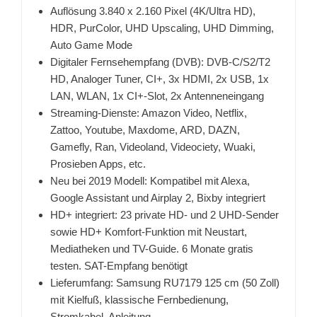
Auflösung 3.840 x 2.160 Pixel (4K/Ultra HD),
HDR, PurColor, UHD Upscaling, UHD Dimming,
Auto Game Mode
Digitaler Fernsehempfang (DVB): DVB-C/S2/T2
HD, Analoger Tuner, CI+, 3x HDMI, 2x USB, 1x
LAN, WLAN, 1x CI+-Slot, 2x Antenneneingang
Streaming-Dienste: Amazon Video, Netflix,
Zattoo, Youtube, Maxdome, ARD, DAZN,
Gamefly, Ran, Videoland, Videociety, Wuaki,
Prosieben Apps, etc.
Neu bei 2019 Modell: Kompatibel mit Alexa,
Google Assistant und Airplay 2, Bixby integriert
HD+ integriert: 23 private HD- und 2 UHD-Sender
sowie HD+ Komfort-Funktion mit Neustart,
Mediatheken und TV-Guide. 6 Monate gratis
testen. SAT-Empfang benötigt
Lieferumfang: Samsung RU7179 125 cm (50 Zoll)
mit Kielfuß, klassische Fernbedienung,
Stromkabel, Anleitung