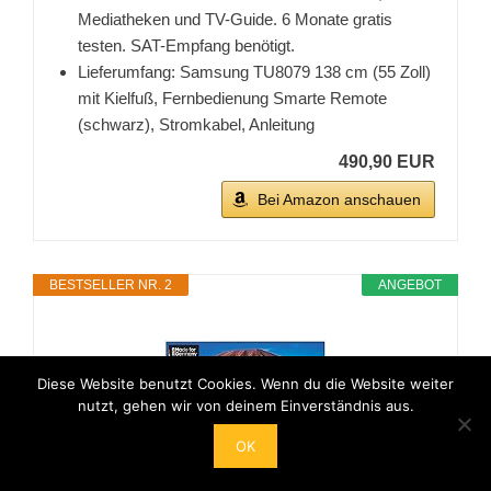
Mediatheken und TV-Guide. 6 Monate gratis
testen. SAT-Empfang benötigt.
Lieferumfang: Samsung TU8079 138 cm (55 Zoll)
mit Kielfuß, Fernbedienung Smarte Remote
(schwarz), Stromkabel, Anleitung
490,90 EUR
Bei Amazon anschauen
BESTSELLER NR. 2
ANGEBOT
Diese Website benutzt Cookies. Wenn du die Website weiter
nutzt, gehen wir von deinem Einverständnis aus.
OK
Samsung TU7079 108 cm (43 Zoll) LED