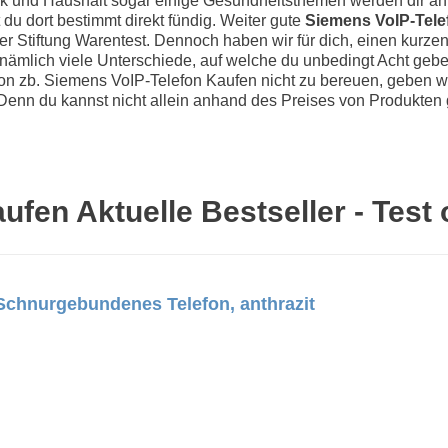
k und Haushalt sogar einige Gesundheitsthemen werden dir an 
t du dort bestimmt direkt fündig. Weiter gute
Siemens VoIP-Tele
 der Stiftung Warentest. Dennoch haben wir für dich, einen kurze
 nämlich viele Unterschiede, auf welche du unbedingt Acht gebe
on zb. Siemens VoIP-Telefon Kaufen nicht zu bereuen, geben wir
g. Denn du kannst nicht allein anhand des Preises von Produkten
fen Aktuelle Bestseller - Test
Schnurgebundenes Telefon, anthrazit