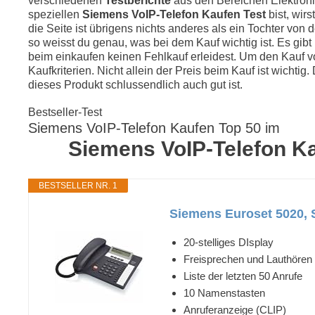
verschiedenen
Testberichte
aus den Bereichen Elektroni
speziellen
Siemens VoIP-Telefon Kaufen Test
bist, wirs
die Seite ist übrigens nichts anderes als ein Tochter von
so weisst du genau, was bei dem Kauf wichtig ist. Es gibt
beim einkaufen keinen Fehlkauf erleidest. Um den Kauf v
Kaufkriterien. Nicht allein der Preis beim Kauf ist wichti
dieses Produkt schlussendlich auch gut ist.
Bestseller-Test
Siemens VoIP-Telefon Kaufen Top 50 im
Siemens VoIP-Telefon Kau
BESTSELLER NR. 1
Siemens Euroset 5020, 
20-stelliges DIsplay
Freisprechen und Lauthören
Liste der letzten 50 Anrufe
10 Namenstasten
Anruferanzeige (CLIP)