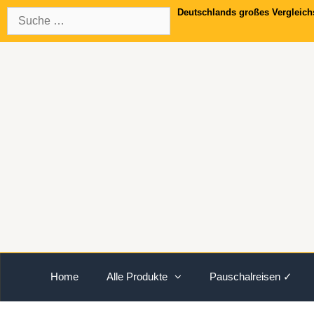
Springe
Suche
Deutschlands großes Vergleich
zum
nach:
Inhalt
Home
Alle Produkte
Pauschalreisen ✓