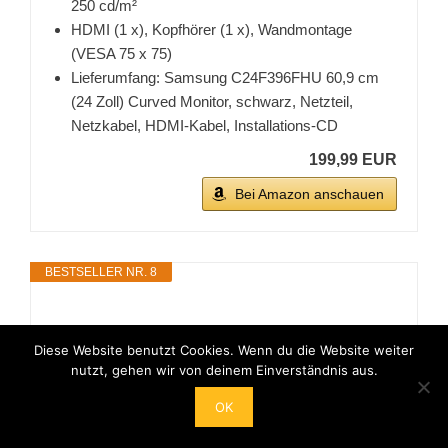
250 cd/m²
HDMI (1 x), Kopfhörer (1 x), Wandmontage
(VESA 75 x 75)
Lieferumfang: Samsung C24F396FHU 60,9 cm
(24 Zoll) Curved Monitor, schwarz, Netzteil,
Netzkabel, HDMI-Kabel, Installations-CD
199,99 EUR
Bei Amazon anschauen
BESTSELLER NR. 8
Diese Website benutzt Cookies. Wenn du die Website weiter
nutzt, gehen wir von deinem Einverständnis aus.
OK