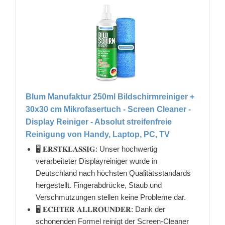
Blum Manufaktur 250ml Bildschirmreiniger +
30x30 cm Mikrofasertuch - Screen Cleaner -
Display Reiniger - Absolut streifenfreie
Reinigung von Handy, Laptop, PC, TV
🖥 𝐄𝐑𝐒𝐓𝐊𝐋𝐀𝐒𝐒𝐈𝐆: Unser hochwertig
verarbeiteter Displayreiniger wurde in
Deutschland nach höchsten Qualitätsstandards
hergestellt. Fingerabdrücke, Staub und
Verschmutzungen stellen keine Probleme dar.
🖥 𝐄𝐂𝐇𝐓𝐄𝐑 𝐀𝐋𝐋𝐑𝐎𝐔𝐍𝐃𝐄𝐑: Dank der
schonenden Formel reinigt der Screen-Cleaner