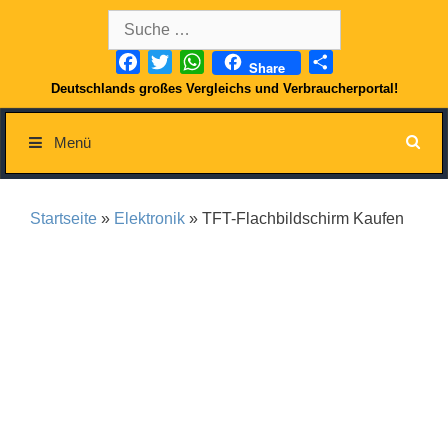
Springe
Suche
zum
nach:
Inhalt
Facebook
Twitter
WhatsApp
Teilen
Share
Deutschlands großes Vergleichs und Verbraucherportal!
Menü
Startseite
»
Elektronik
» TFT-Flachbildschirm Kaufen