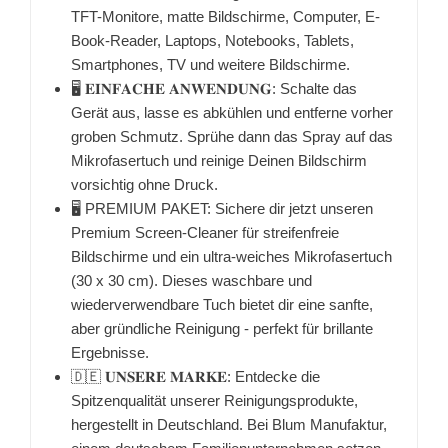
TFT-Monitore, matte Bildschirme, Computer, E-
Book-Reader, Laptops, Notebooks, Tablets,
Smartphones, TV und weitere Bildschirme.
🖥 𝐄𝐈𝐍𝐅𝐀𝐂𝐇𝐄 𝐀𝐍𝐖𝐄𝐍𝐃𝐔𝐍𝐆: Schalte das
Gerät aus, lasse es abkühlen und entferne vorher
groben Schmutz. Sprühe dann das Spray auf das
Mikrofasertuch und reinige Deinen Bildschirm
vorsichtig ohne Druck.
🖥 PREMIUM PAKET: Sichere dir jetzt unseren
Premium Screen-Cleaner für streifenfreie
Bildschirme und ein ultra-weiches Mikrofasertuch
(30 x 30 cm). Dieses waschbare und
wiederverwendbare Tuch bietet dir eine sanfte,
aber gründliche Reinigung - perfekt für brillante
Ergebnisse.
🇩🇪 𝐔𝐍𝐒𝐄𝐑𝐄 𝐌𝐀𝐑𝐊𝐄: Entdecke die
Spitzenqualität unserer Reinigungsprodukte,
hergestellt in Deutschland. Bei Blum Manufaktur,