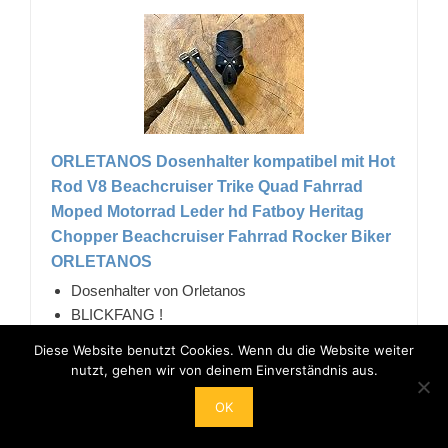
ORLETANOS Dosenhalter kompatibel mit Hot
Rod V8 Beachcruiser Trike Quad Fahrrad
Moped Motorrad Leder hd Fatboy Heritag
Chopper Beachcruiser Fahrrad Rocker Biker
ORLETANOS
Dosenhalter von Orletanos
BLICKFANG !
HANDGEFERTIGT !
Diese Website benutzt Cookies. Wenn du die Website weiter
Schneller Versand !
nutzt, gehen wir von deinem Einverständnis aus.
19,99 EUR
OK
Bei Amazon anschauen