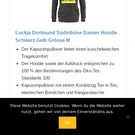
Luckja Dortmund Südtribüne Damen Hoodie
Schwarz-Gelb Grösse M
Der Kapuzenpullover bietet einen kuschelweichen
Tragekomfort
Der Hoodie sowie der Aufdruck entsprechen zu
100 % den Bestimmungen des Öko-Tex
Standards 100
Kapuzenpullover mit einem Kordelzug Ton in Ton,
elastischen Bündchen und Kängurutasche
80 % Baumwolle / 20 % Polyester und 280 g/m²
Diese Website benutzt Cookies. Wenn du die Website weiter
Ab 60,00€ Versandkostenfrei
nutzt, gehen wir von deinem Einverständnis aus.
28,90 EUR
OK
Bei Amazon anschauen