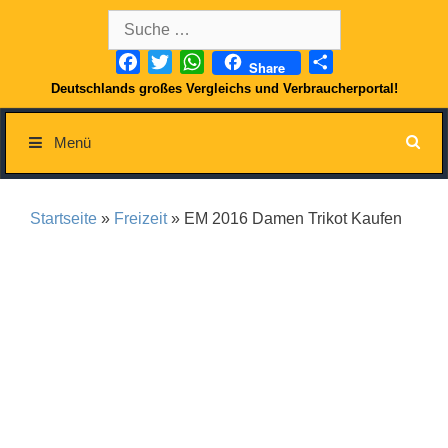
Springe
Suche
zum
nach:
Inhalt
Facebook
Twitter
WhatsApp
Teilen
Share
Deutschlands großes Vergleichs und Verbraucherportal!
Menü
Startseite
»
Freizeit
» EM 2016 Damen Trikot Kaufen