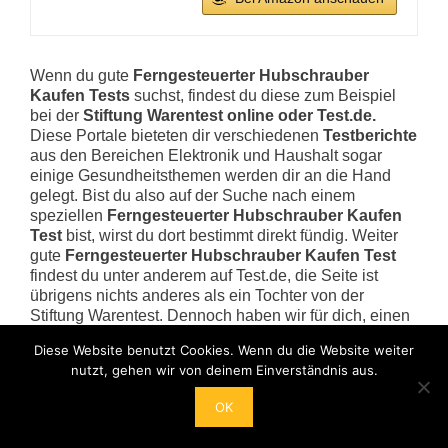
Wenn du gute
Ferngesteuerter Hubschrauber
Kaufen Tests
suchst, findest du diese zum Beispiel
bei der
Stiftung Warentest online oder Test.de.
Diese Portale bieteten dir verschiedenen
Testberichte
aus den Bereichen Elektronik und Haushalt sogar
einige Gesundheitsthemen werden dir an die Hand
gelegt. Bist du also auf der Suche nach einem
speziellen
Ferngesteuerter Hubschrauber Kaufen
Test
bist, wirst du dort bestimmt direkt fündig. Weiter
gute
Ferngesteuerter Hubschrauber Kaufen Test
findest du unter anderem auf Test.de, die Seite ist
übrigens nichts anderes als ein Tochter von der
Stiftung Warentest. Dennoch haben wir für dich, einen
kurzen
Ferngesteuerter Hubschrauber Kaufen
Diese Website benutzt Cookies. Wenn du die Website weiter
Kaufratgeber
verfasst, so weisst du genau, was bei
nutzt, gehen wir von deinem Einverständnis aus.
dem Kauf wichtig ist. Es gibt nämlich viele
Unterschiede, auf welche du unbedingt Acht geben
OK
solltest. Dadurch können wir sicherstellen, dass du
beim einkaufen keinen Fehlkauf erleidest. Um den