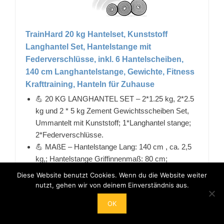
TrainHard 20 kg Hantelset, Kunststoff
Langhantel Set, Hantelstange mit
Federverschlüsse, inkl. 6 Hantelscheiben,
140 cm Langhantelstange, Gewichte, Fitness
Krafttraining, Hanteln für Zuhause
💪 20 KG LANGHANTEL SET – 2*1.25 kg, 2*2.5
kg und 2 * 5 kg Zement Gewichtsscheiben Set,
Ummantelt mit Kunststoff; 1*Langhantel stange;
2*Federverschlüsse.
💪 MAßE – Hantelstange Lang: 140 cm , ca. 2,5
kg,; Hantelstange Griffinnenmaß: 80 cm;
Hantelstange Durchmesser: 30/31 mm;
Diese Website benutzt Cookies. Wenn du die Website weiter
Hantelscheiben Lochdurchmesser: 30.50 mm.
nutzt, gehen wir von deinem Einverständnis aus.
💪 PREMIUM MATERIAL – Gewichtsscheiben
OK
aus Zementfüllung und Robuster
Kunststoffverschalung mit TPR-Material