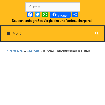
Springe
Suche
zum
nach:
Inhalt
Facebook
Twitter
WhatsApp
Teilen
Share
Deutschlands großes Vergleichs und Verbraucherportal!
Menü
Startseite
»
Freizeit
» Kinder Tauchflossen Kaufen