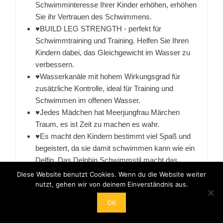
Schwimminteresse Ihrer Kinder erhöhen, erhöhen
Sie ihr Vertrauen des Schwimmens.
♥BUILD LEG STRENGTH - perfekt für
Schwimmtraining und Training. Helfen Sie Ihren
Kindern dabei, das Gleichgewicht im Wasser zu
verbessern.
♥Wasserkanäle mit hohem Wirkungsgrad für
zusätzliche Kontrolle, ideal für Training und
Schwimmen im offenen Wasser.
♥Jedes Mädchen hat Meerjungfrau Märchen
Traum, es ist Zeit zu machen es wahr.
♥Es macht den Kindern bestimmt viel Spaß und
begeistert, da sie damit schwimmen kann wie ein
Delfin. Das Delphin Schwimmstil macht das
erlebnisreichese ein Delfin. Das Delphin
Diese Website benutzt Cookies. Wenn du die Website weiter
Schwimmstil macht das erlebnisreiches.
nutzt, gehen wir von deinem Einverständnis aus.
OK
16,68 EUR
17,68 EUR
−1,00 EUR
Bei Amazon anschauen