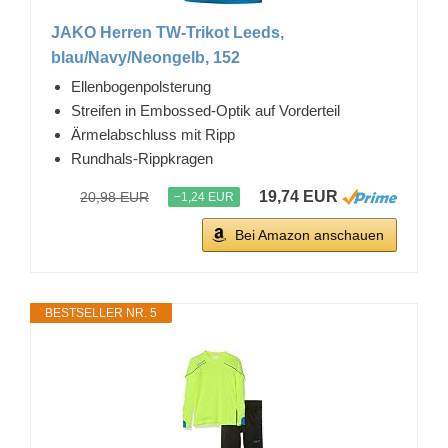
JAKO Herren TW-Trikot Leeds,
blau/Navy/Neongelb, 152
Ellenbogenpolsterung
Streifen in Embossed-Optik auf Vorderteil
Ärmelabschluss mit Ripp
Rundhals-Rippkragen
19,74 EUR
20,98 EUR
−1,24 EUR
Bei Amazon anschauen
BESTSELLER NR. 5