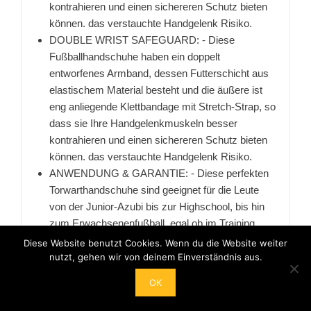
kontrahieren und einen sichereren Schutz bieten
können. das verstauchte Handgelenk Risiko.
DOUBLE WRIST SAFEGUARD: - Diese
Fußballhandschuhe haben ein doppelt
entworfenes Armband, dessen Futterschicht aus
elastischem Material besteht und die äußere ist
eng anliegende Klettbandage mit Stretch-Strap, so
dass sie Ihre Handgelenkmuskeln besser
kontrahieren und einen sichereren Schutz bieten
können. das verstauchte Handgelenk Risiko.
ANWENDUNG & GARANTIE: - Diese perfekten
Torwarthandschuhe sind geeignet für die Leute
von der Junior-Azubi bis zur Highschool, bis hin
zum Erwachsenenfußball, egal ob im Training
oder im Spiel. GARANTIE: - 100% Geld-zurück-
Diese Website benutzt Cookies. Wenn du die Website weiter
Garantie, wenn es irgendein Problem mit dem
nutzt, gehen wir von deinem Einverständnis aus.
Produkt gibt, können Sie sich gerne an uns
OK
wenden, wir bieten Ihnen Geld zurück.