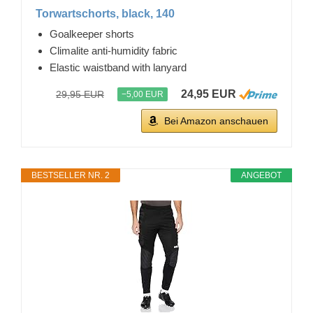
Torwartschorts, black, 140
Goalkeeper shorts
Climalite anti-humidity fabric
Elastic waistband with lanyard
24,95 EUR
29,95 EUR
−5,00 EUR
Bei Amazon anschauen
BESTSELLER NR. 2
ANGEBOT