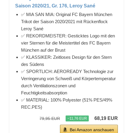
Saison 2020/21, Gr. 176, Leroy Sané
✅ MIA SAN MIA: Original FC Bayern München
Trikot der Saison 2020/2021 mit Rückenflock
Leroy Sané
✅ REKORDMEISTER: Gesticktes Logo mit den
vier Sternen für die Meistertitel des FC Bayern
München auf der Brust
✅ KLASSIKER: Zeitloses Design für den Stern
des Südens
✅ SPORTLICH: AEROREADY Technologie zur
Verringerung von Schweiß und Körpertemperatur
durch Ventilationszonen und
Feuchtigkeitsabsorption
✅ MATERIAL: 100% Polyester (51% PES/49%
REC.PES)
68,19 EUR
79,95 EUR
−11,76 EUR
Bei Amazon anschauen