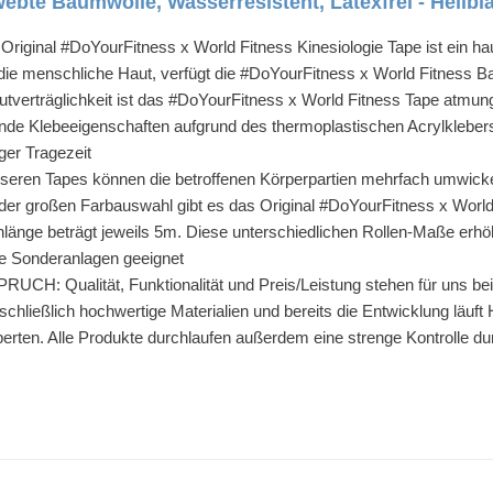
bte Baumwolle, Wasserresistent, Latexfrei - Hellbl
nal #DoYourFitness x World Fitness Kinesiologie Tape ist ein hau
die menschliche Haut, verfügt die #DoYourFitness x World Fitness Ba
rträglichkeit ist das #DoYourFitness x World Fitness Tape atmungsa
ende Klebeeigenschaften aufgrund des thermoplastischen Acrylkleber
er Tragezeit
 Tapes können die betroffenen Körperpartien mehrfach umwickelt w
roßen Farbauswahl gibt es das Original #DoYourFitness x World Fit
nlänge beträgt jeweils 5m. Diese unterschiedlichen Rollen-Maße erhö
rte Sonderanlagen geeignet
Qualität, Funktionalität und Preis/Leistung stehen für uns bei 
hließlich hochwertige Materialien und bereits die Entwicklung läuft 
rten. Alle Produkte durchlaufen außerdem eine strenge Kontrolle dur