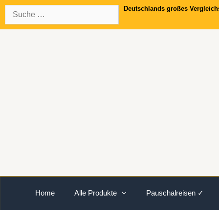
Springe
Suche
Deutschlands großes Vergleich
zum
nach:
Inhalt
Home
Alle Produkte
Pauschalreisen ✓