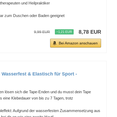
otherapeuten und Heilpraktiker
 sogar zum Duschen oder Baden geeignet
8,78 EUR
9,99 EUR
−1,21 EUR
Bei Amazon anschauen
e Wasserfest & Elastisch für Sport -
 lösen sich die Tape-Enden und du musst dein Tape
 eine Klebedauer von bis zu 7 Tagen, trotz
ffekt: Aufgrund der wasserfesten Zusammensetzung aus
ei dir an wie eine zweite Haut!