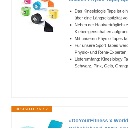
Das Kinesiologie Tape ist e
über eine Längselastizität v
Neben der Hautverträglichkei
Klebeeigenschaften aufgrund
Mit unseren Physio Tapes kön
Für unsere Sport Tapes werde
Physio- und Reha-Experten re
Lieferumfang: Kinesiology Tap
Schwarz, Pink, Gelb, Orang
BESTSELLER NR. 2
#DoYourFitness x World 