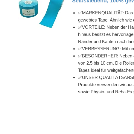
Selbsklebend, 100% gewe
✅MARKENQUALITÄT: Das Origi
gewebtes Tape. Ähnlich wie 
✅VORTEILE: Neben der Hautve
hinaus besitzt es hervorrag
Ränder und Kanten nach lang
✅VERBESSERUNG: Mit unseren
✅BESONDERHEIT: Neben der g
von 2,5 bis 10 cm. Die Rolle
Tapes ideal für weitgefäche
✅UNSER QUALITÄTSANSPRUCH: 
Produkte verwenden wir aussc
sowie Physio- und Reha-Expe