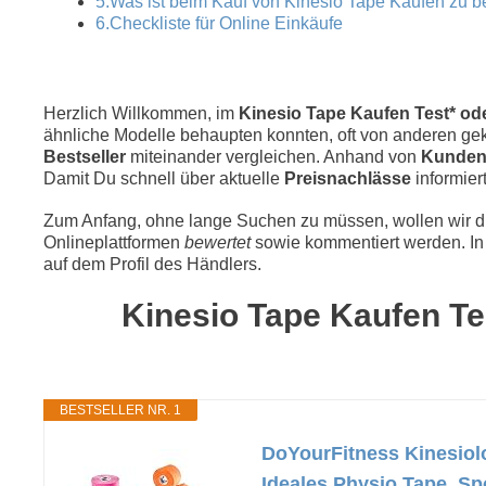
5.Was ist beim Kauf von Kinesio Tape Kaufen zu 
6.Checkliste für Online Einkäufe
Herzlich Willkommen, im
Kinesio Tape Kaufen Test* ode
ähnliche Modelle behaupten konnten, oft von anderen geka
Bestseller
miteinander vergleichen. Anhand von
Kunden
Damit Du schnell über aktuelle
Preisnachlässe
informiert
Zum Anfang, ohne lange Suchen zu müssen, wollen wir die
Onlineplattformen
bewertet
sowie kommentiert werden. In 
auf dem Profil des Händlers.
Kinesio Tape Kaufen Tes
BESTSELLER NR. 1
DoYourFitness Kinesiolo
Ideales Physio Tape, S