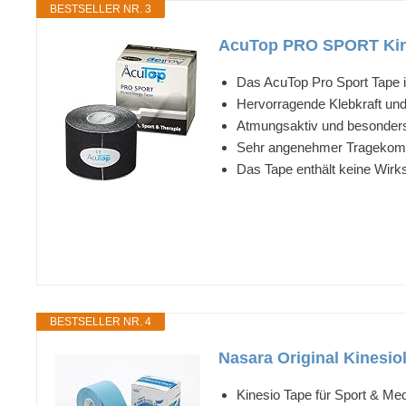
BESTSELLER NR. 3
AcuTop PRO SPORT Kine
Das AcuTop Pro Sport Tape i
Hervorragende Klebkraft und 
Atmungsaktiv und besonders
Sehr angenehmer Tragekomf
Das Tape enthält keine Wirksto
BESTSELLER NR. 4
Nasara Original Kinesiol
Kinesio Tape für Sport & Me