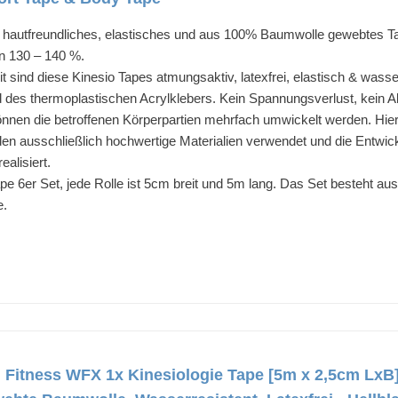
in hautfreundliches, elastisches und aus 100% Baumwolle gewebtes Ta
on 130 – 140 %.
t sind diese Kinesio Tapes atmungsaktiv, latexfrei, elastisch & wass
 des thermoplastischen Acrylklebers. Kein Spannungsverlust, kein A
nen die betroffenen Körperpartien mehrfach umwickelt werden. Hierdu
n ausschließlich hochwertige Materialien verwendet und die Entwickl
alisiert.
e 6er Set, jede Rolle ist 5cm breit und 5m lang. Das Set besteht aus 6
e.
Fitness WFX 1x Kinesiologie Tape [5m x 2,5cm LxB] 