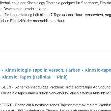
e-Techniken in der Kinesiology Therapie geeignet für Sportärzte, Physi
hne Bewegungseinschränkung
ber für lange Haftung hält bis zu 7 Tage auf der Haut - wasserfest,
lichen Elastizität der menschlichen Haut.
e - Kinesiologie Tape in versch. Farben - Kinesio-tap
Kinesio Tapes (Hellblau + Pink)
- Sicher kennst du das Problem: Trotz sorgfältiger Abrundungen
chinesiolo tapes haben durch Verwendung eines starken Akrylklebers
 Erlebe ein Kinesiologisches Tapekit mit maximalem Wohlfühle
d bis zu 150% dehnbarem Elastan, fühlen sich unsere Kinesiotapes b