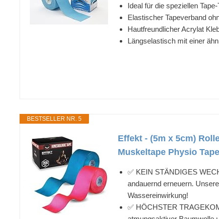
Ideal für die speziellen Tap
Elastischer Tapeverband o
Hautfreundlicher Acrylat Kle
Längselastisch mit einer ähn
BESTSELLER NR. 5
Effekt - (5m x 5cm) Roll
Muskeltape Physio Tape 
✅ KEIN STÄNDIGES WECHSELN 
andauernd erneuern. Unsere 
Wassereinwirkung!
✅ HÖCHSTER TRAGEKOMFORT -
atmungsaktiver Baumwolle un