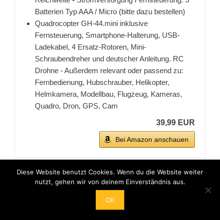
Batterien Typ AAA / Micro (bitte dazu bestellen)
Quadrocopter GH-44.mini inklusive
Fernsteuerung, Smartphone-Halterung, USB-
Ladekabel, 4 Ersatz-Rotoren, Mini-
Schraubendreher und deutscher Anleitung. RC
Drohne - Außerdem relevant oder passend zu:
Fernbedienung, Hubschrauber, Helikopter,
Helmkamera, Modellbau, Flugzeug, Kameras,
Quadro, Dron, GPS, Cam
39,99 EUR
Bei Amazon anschauen
Diese Website benutzt Cookies. Wenn du die Website weiter
Wenn du gute
Mini Quadrocopter Kaufen Tests
nutzt, gehen wir von deinem Einverständnis aus.
suchst, findest du diese zum Beispiel bei der
Stiftung
Warentest online oder Test.de.
Diese Portale
OK
bieteten dir verschiedenen
Testberichte
aus den
Bereichen Elektronik und Haushalt sogar einige