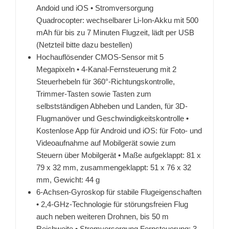
Andoid und iOS • Stromversorgung
Quadrocopter: wechselbarer Li-Ion-Akku mit 500
mAh für bis zu 7 Minuten Flugzeit, lädt per USB
(Netzteil bitte dazu bestellen)
Hochauflösender CMOS-Sensor mit 5
Megapixeln • 4-Kanal-Fernsteuerung mit 2
Steuerhebeln für 360°-Richtungskontrolle,
Trimmer-Tasten sowie Tasten zum
selbstständigen Abheben und Landen, für 3D-
Flugmanöver und Geschwindigkeitskontrolle •
Kostenlose App für Android und iOS: für Foto- und
Videoaufnahme auf Mobilgerät sowie zum
Steuern über Mobilgerät • Maße aufgeklappt: 81 x
79 x 32 mm, zusammengeklappt: 51 x 76 x 32
mm, Gewicht: 44 g
6-Achsen-Gyroskop für stabile Flugeigenschaften
• 2,4-GHz-Technologie für störungsfreien Flug
auch neben weiteren Drohnen, bis 50 m
Reichweite • Stromversorgung Fernsteuerung: 3