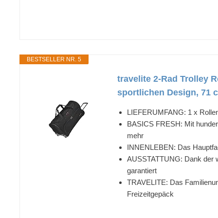
BESTSELLER NR. 5
travelite 2-Rad Trolle
sportlichen Design, 71 c
LIEFERUMFANG: 1 x Rollenrei
BASICS FRESH: Mit hundertta
mehr
INNENLEBEN: Das Hauptfach 
AUSSTATTUNG: Dank der wide
garantiert
TRAVELITE: Das Familienunt
Freizeitgepäck