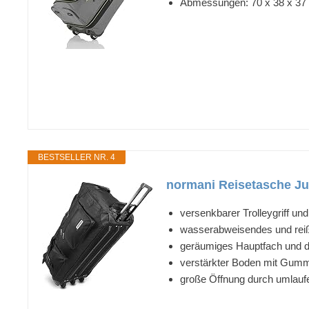
Abmessungen: 70 x 38 x 37
BESTSELLER NR. 4
normani Reisetasche Jum
versenkbarer Trolleygriff un
wasserabweisendes und reiß
geräumiges Hauptfach und d
verstärkter Boden mit Gumm
große Öffnung durch umlauf