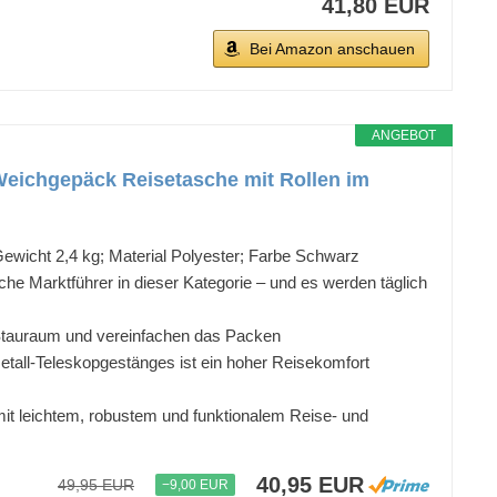
41,80 EUR
Bei Amazon anschauen
ANGEBOT
Weichgepäck Reisetasche mit Rollen im
wicht 2,4 kg; Material Polyester; Farbe Schwarz
he Marktführer in dieser Kategorie – und es werden täglich
Stauraum und vereinfachen das Packen
all-Teleskopgestänges ist ein hoher Reisekomfort
t leichtem, robustem und funktionalem Reise- und
40,95 EUR
49,95 EUR
−9,00 EUR