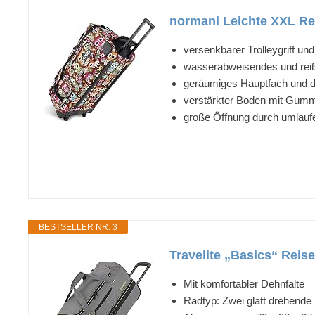
normani Leichte XXL Rei
versenkbarer Trolleygriff un
wasserabweisendes und reiß
geräumiges Hauptfach und d
verstärkter Boden mit Gummi
große Öffnung durch umlauf
BESTSELLER NR. 3
Travelite „Basics“ Reis
Mit komfortabler Dehnfalte
Radtyp: Zwei glatt drehende 