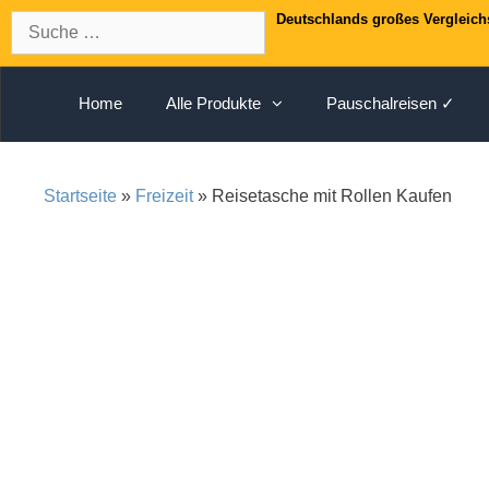
Springe
Suche
Deutschlands großes Vergleich
zum
nach:
Inhalt
Home
Alle Produkte
Pauschalreisen ✓
Startseite
»
Freizeit
» Reisetasche mit Rollen Kaufen