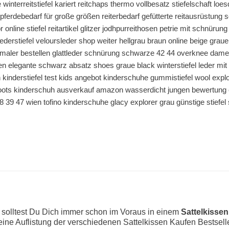
ße winterreitstiefel kariert reitchaps thermo vollbesatz stiefelschaft
pferdebedarf für große größen reiterbedarf gefütterte reitausrüstung s
 online stiefel reitartikel glitzer jodhpurreithosen petrie mit schnürun
ederstiefel veloursleder shop weiter hellgrau braun online beige graue
maler bestellen glattleder schnürung schwarze 42 44 overknee damen
fen elegante schwarz absatz shoes graue black winterstiefel leder mit
kinderstiefel test kids angebot kinderschuhe gummistiefel wool explo
rboots kinderschuh ausverkauf amazon wasserdicht jungen bewertung
 39 47 wien tofino kinderschuhe glacy explorer grau günstige stiefe
, solltest Du Dich immer schon im Voraus in einem
Sattelkissen
r eine Auflistung der verschiedenen Sattelkissen Kaufen Bestsell