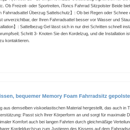
etc. Ob Freizeit- oder Sportreiten, iToncs Fahrrad Sitzpolster Beide b
ahrradsattel Überzug Sattelschutz】: Ob bei Regen oder Schnee od
st unverzichtbar, der Ihren Fahrradsattel besser vor Wasser und Sta
lation】: Sattelbezug Gel lässt sich in nur drei Schritten schnell insta
hrumpfseil; Schritt 3- Knoten Sie den Kordelzug, und die Installatio
zu kontaktieren.
ssen, bequemer Memory Foam Fahrradsitz gepolster
zug aus demselben viskoelastischen Material hergestellt, das auch 
nterstützung: Passt sich Ihrer Körperform an und sorgt für maximale
aler Komfort auch bei langen Fahrten durch gleichmäßige Verteilu
ellbarer Kordeldurchzug zum Justieren des Kissens auf dem Fahrradsa