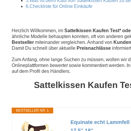
5.Was ist beim Kauf von Sattelkissen Kaufen zu b
6.Checkliste für Online Einkäufe
Herzlich Willkommen, im
Sattelkissen Kaufen Test* oder
ähnliche Modelle behaupten konnten, oft von anderen geka
Bestseller
miteinander vergleichen. Anhand von
Kunden
Damit Du schnell über aktuelle
Preisnachlässe
informiert
Zum Anfang, ohne lange Suchen zu müssen, wollen wir die
Onlineplattformen
bewertet
sowie kommentiert werden. In 
auf dem Profil des Händlers.
Sattelkissen Kaufen Tes
BESTSELLER NR. 1
Equinate echt Lammfell S
17,5" 18"