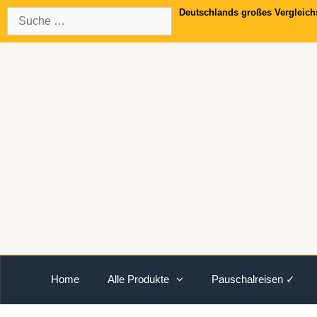
Springe
Suche
Deutschlands großes Vergleich
zum
nach:
Inhalt
Home
Alle Produkte
Pauschalreisen ✓