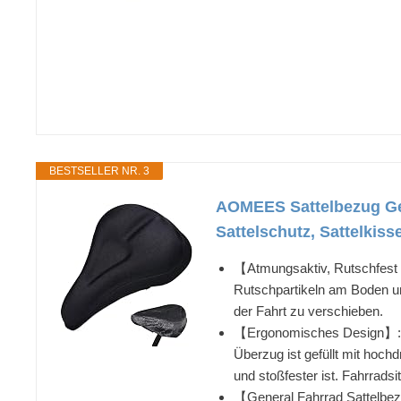
BESTSELLER NR. 3
AOMEES Sattelbezug Gel
Sattelschutz, Sattelkis
【Atmungsaktiv, Rutschfest 
Rutschpartikeln am Boden un
der Fahrt zu verschieben.
【Ergonomisches Design】: Das
Überzug ist gefüllt mit hoch
und stoßfester ist. Fahrradsi
【General Fahrrad Sattelbez