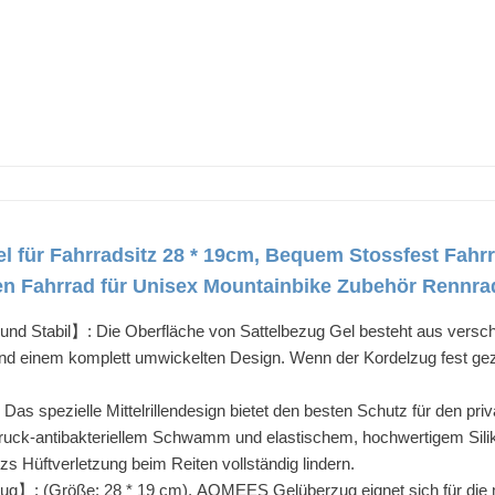
 für Fahrradsitz 28 * 19cm, Bequem Stossfest Fahrr
sen Fahrrad für Unisex Mountainbike Zubehör Rennra
und Stabil】: Die Oberfläche von Sattelbezug Gel besteht aus vers
d einem komplett umwickelten Design. Wenn der Kordelzug fest gezo
 spezielle Mittelrillendesign bietet den besten Schutz für den pri
druck-antibakteriellem Schwamm und elastischem, hochwertigem Siliko
tzs Hüftverletzung beim Reiten vollständig lindern.
ug】: (Größe: 28 * 19 cm), AOMEES Gelüberzug eignet sich für die m