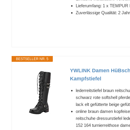
Lieferumfang: 1 x TEMPUR 
Zuverlässige Qualität: 2 J
BESTSELLER NR. 5
YWLINK Damen HüBsch S
Kampfstiefel
lederreitstiefel braun reits
schwarz rote softshell pferde
lack elt gefütterte beige gefü
online braun damen kopfeisen
reitschuhe dressurstiefel led
152 164 turnierreithose damen