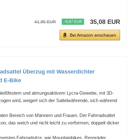
35,08 EUR
41,95 EUR
−6,87 EUR
Bei Amazon anschauen
adsattel Überzug mit Wasserdichter
d E-Bike
chleißfestem und atmungsaktivem Lycra-Gewebe, mit 3D-
gen wird, weigert sich der Sattelwährende, sich während
vaten Bereich von Männern und Frauen. Der Fahrradsattel
n, das weich und nicht leicht zu verformen, doppelt dicker
eisten Fahrradsitze, wie Mountainbikes, Rennräder,