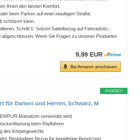
ieten Ihnen den besten Komfort.
er beim Parken auf einer staubigen Straße,
ub schützen kann.
llieren. Schritt 1- Setzen Sattelbezug auf Fahrradsitz;
n ist abgeschlossen. Wenn Sie Fragen zu unseren Produkten
9,99 EUR
Bei Amazon anschauen
ANGEBOT
t für Damen und Herren, Schwarz, M
in TEMPUR-Matratzen verwendet wird
 Druckentlastung beim Radfahren
ng des Körpergewichts
ttel, Beständiger Bezug für langjährige Benutzung