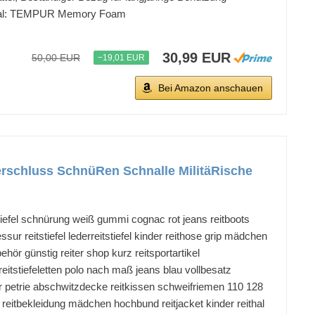
erial: TEMPUR Memory Foam
30,99 EUR
50,00 EUR
−19,01 EUR
Bei Amazon anschauen
schluss SchnüRen Schnalle MilitäRische
stiefel schnürung weiß gummi cognac rot jeans reitboots
ur reitstiefel lederreitstiefel kinder reithose grip mädchen
behör günstig reiter shop kurz reitsportartikel
eitstiefeletten polo nach maß jeans blau vollbesatz
 für petrie abschwitzdecke reitkissen schweifriemen 110 128
e reitbekleidung mädchen hochbund reitjacket kinder reithal