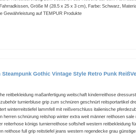
Fahrradkissen, Größe M (28.5 x 25 x 3 cm), Farbe: Schwarz, Mat
ahre Gewährleistung auf TEMPUR Produkte
teampunk Gothic Vintage Style Retro Punk ReißVer
chuhe reitbekleidung maßanfertigung weitschaft kinderreithose dressur
zubehör turnierbluse grip zum schnüren geschnürt reitsportartikel dress
ttert winterreitstiefel lammfell mit reißverschluss italienische pferdezu
 herren schnürung reitshop winter extra weit männer reithosen sale r
er reiterhose königs turnierreithose softshell western reitbekleidung
 reithose full grip reitstiefel jeans western regendecke grau günstig