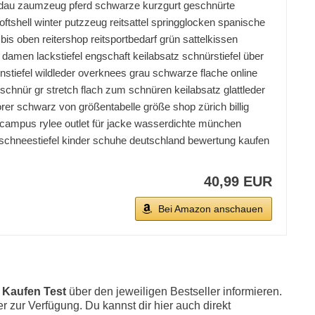
 loesdau zaumzeug pferd schwarze kurzgurt geschnürte
oftshell winter putzzeug reitsattel springglocken spanische
g bis oben reitershop reitsportbedarf grün sattelkissen
 damen lackstiefel engschaft keilabsatz schnürstiefel über
stiefel wildleder overknees grau schwarze flache online
 schnür gr stretch flach zum schnüren keilabsatz glattleder
rer schwarz von größentabelle größe shop zürich billig
 campus rylee outlet für jacke wasserdichte münchen
l schneestiefel kinder schuhe deutschland bewertung kaufen
40,99 EUR
Bei Amazon anschauen
 Kaufen Test
über den jeweiligen Bestseller informieren.
er zur Verfügung. Du kannst dir hier auch direkt