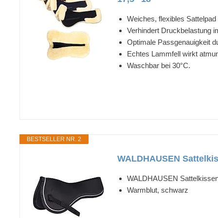
Weiches, flexibles Sattelpa
Verhindert Druckbelastung i
Optimale Passgenauigkeit d
Echtes Lammfell wirkt atmun
Waschbar bei 30°C.
BESTSELLER NR. 2
WALDHAUSEN Sattelki
WALDHAUSEN Sattelkissen
Warmblut, schwarz