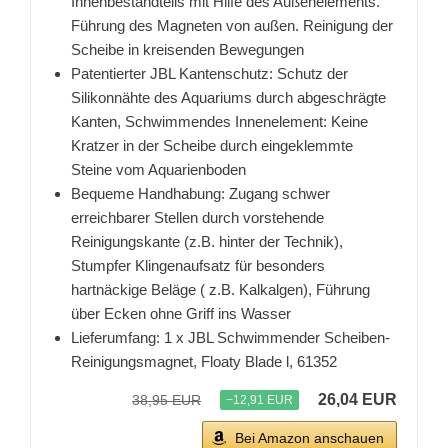
Innenbestandteils mit Hilfe des Außenelements.
Führung des Magneten von außen. Reinigung der
Scheibe in kreisenden Bewegungen
Patentierter JBL Kantenschutz: Schutz der
Silikonnähte des Aquariums durch abgeschrägte
Kanten, Schwimmendes Innenelement: Keine
Kratzer in der Scheibe durch eingeklemmte
Steine vom Aquarienboden
Bequeme Handhabung: Zugang schwer
erreichbarer Stellen durch vorstehende
Reinigungskante (z.B. hinter der Technik),
Stumpfer Klingenaufsatz für besonders
hartnäckige Beläge ( z.B. Kalkalgen), Führung
über Ecken ohne Griff ins Wasser
Lieferumfang: 1 x JBL Schwimmender Scheiben-
Reinigungsmagnet, Floaty Blade l, 61352
26,04 EUR
38,95 EUR
−12,91 EUR
Bei Amazon anschauen