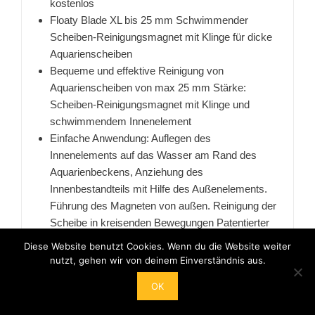
kostenlos
Floaty Blade XL bis 25 mm Schwimmender
Scheiben-Reinigungsmagnet mit Klinge für dicke
Aquarienscheiben
Bequeme und effektive Reinigung von
Aquarienscheiben von max 25 mm Stärke:
Scheiben-Reinigungsmagnet mit Klinge und
schwimmendem Innenelement
Einfache Anwendung: Auflegen des
Innenelements auf das Wasser am Rand des
Aquarienbeckens, Anziehung des
Innenbestandteils mit Hilfe des Außenelements.
Führung des Magneten von außen. Reinigung der
Scheibe in kreisenden Bewegungen Patentierter
Kantenschutz: Schutz der Silikonnähte des
Diese Website benutzt Cookies. Wenn du die Website weiter
Aquariums durch abgeschrägte Kanten,
nutzt, gehen wir von deinem Einverständnis aus.
Schwimmendes Innenelement: Keine Kratzer in
OK
der Scheibe durch eingeklemmte Steine vom
Aquarienboden