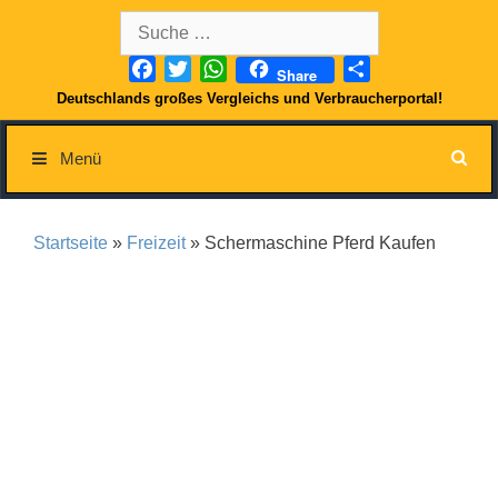
Springe
Suche
zum
nach:
Inhalt
Facebook
Twitter
WhatsApp
Teilen
Share
Deutschlands großes Vergleichs und Verbraucherportal!
Menü
Startseite
»
Freizeit
» Schermaschine Pferd Kaufen