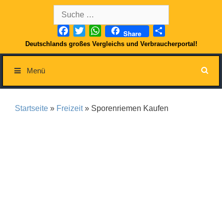
Springe
Suche
zum
nach:
Inhalt
Facebook
Twitter
WhatsApp
Teilen
Share
Deutschlands großes Vergleichs und Verbraucherportal!
Menü
Startseite
»
Freizeit
» Sporenriemen Kaufen