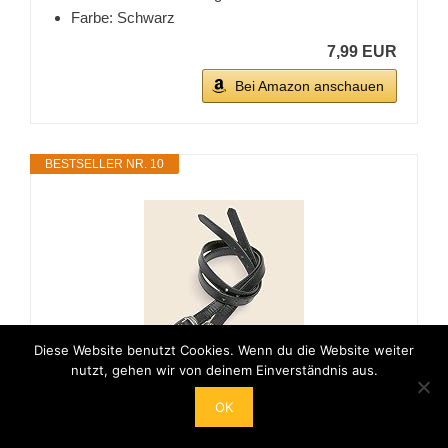
Farbe: Schwarz
7,99 EUR
Bei Amazon anschauen
BESTSELLER NR. 10
Diese Website benutzt Cookies. Wenn du die Website weiter
nutzt, gehen wir von deinem Einverständnis aus.
Kieffer Sporenriemen Secu Leder - Schwarz -
OK
Gr. One Size
13,74 EUR