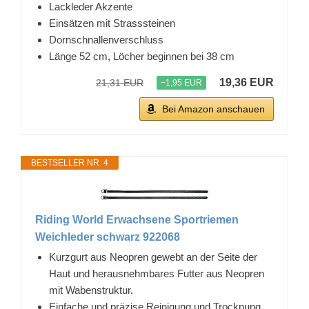
Lackleder Akzente
Einsätzen mit Strasssteinen
Dornschnallenverschluss
Länge 52 cm, Löcher beginnen bei 38 cm
19,36 EUR
21,31 EUR
−1,95 EUR
Bei Amazon anschauen
BESTSELLER NR. 4
Riding World Erwachsene Sportriemen
Weichleder schwarz 922068
Kurzgurt aus Neopren gewebt an der Seite der
Haut und herausnehmbares Futter aus Neopren
mit Wabenstruktur.
Einfache und präzise Reinigung und Trocknung