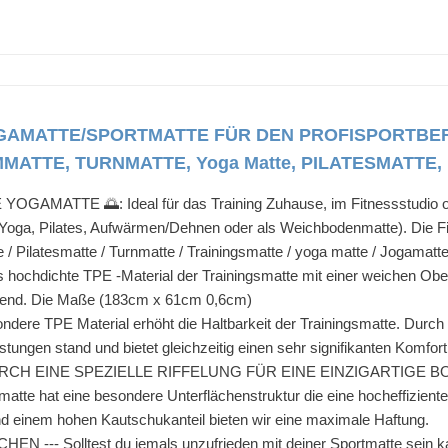
GAMATTE/SPORTMATTE FÜR DEN PROFISPORTBER
ATTE, TURNMATTE, Yoga Matte, PILATESMATTE, Ma
MATTE 🌅: Ideal für das Training Zuhause, im Fitnessstudio oder i
 (Yoga, Pilates, Aufwärmen/Dehnen oder als Weichbodenmatte). Die 
 Pilatesmatte / Turnmatte / Trainingsmatte / yoga matte / Jogamatte 
dichte TPE -Material der Trainingsmatte mit einer weichen Oberf
onend. Die Maße (183cm x 61cm 0,6cm)
e TPE Material erhöht die Haltbarkeit der Trainingsmatte. Durch di
ungen stand und bietet gleichzeitig einen sehr signifikanten Komfor
RCH EINE SPEZIELLE RIFFELUNG FÜR EINE EINZIGARTIGE 
tte hat eine besondere Unterflächenstruktur die eine hocheffiziente R
nd einem hohen Kautschukanteil bieten wir eine maximale Haftung.
- Solltest du jemals unzufrieden mit deiner Sportmatte sein kan