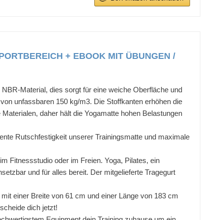
SPORTBEREICH + EBOOK MIT ÜBUNGEN /
Material, dies sorgt für eine weiche Oberfläche und
e von unfassbaren 150 kg/m3. Die Stoffkanten erhöhen die
 Materialen, daher hält die Yogamatte hohen Belastungen
te Rutschfestigkeit unserer Trainingsmatte und maximale
itnessstudio oder im Freien. Yoga, Pilates, ein
tzbar und für alles bereit. Der mitgelieferte Tragegurt
 mit einer Breite von 61 cm und einer Länge von 183 cm
cheide dich jetzt!
hwertigstem Equipment dein Training zuhause um ein