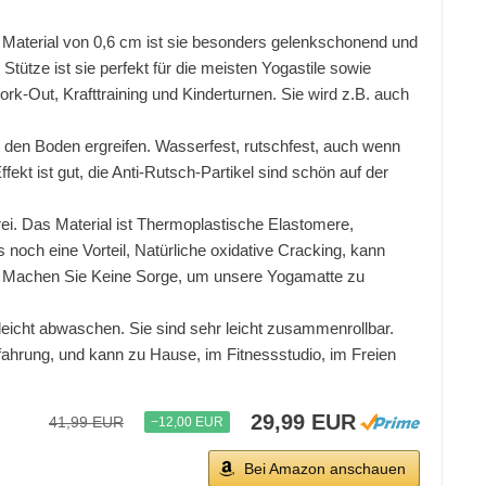
e Material von 0,6 cm ist sie besonders gelenkschonend und
tütze ist sie perfekt für die meisten Yogastile sowie
-Out, Krafttraining und Kinderturnen. Sie wird z.B. auch
d den Boden ergreifen. Wasserfest, rutschfest, auch wenn
kt ist gut, die Anti-Rutsch-Partikel sind schön auf der
lfrei. Das Material ist Thermoplastische Elastomere,
 noch eine Vorteil, Natürliche oxidative Cracking, kann
t. Machen Sie Keine Sorge, um unsere Yogamatte zu
leicht abwaschen. Sie sind sehr leicht zusammenrollbar.
fahrung, und kann zu Hause, im Fitnessstudio, im Freien
29,99 EUR
41,99 EUR
−12,00 EUR
Bei Amazon anschauen