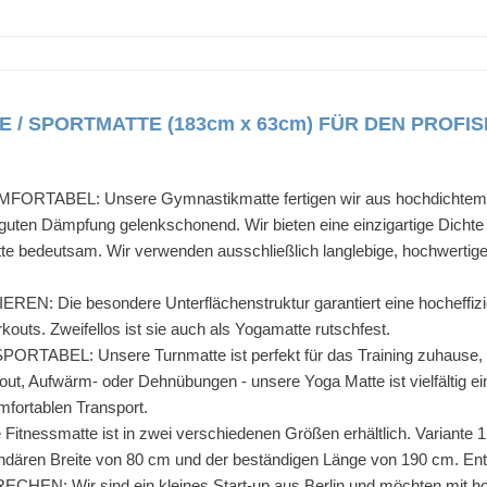
E / SPORTMATTE (183cm x 63cm) FÜR DEN PROFI
ABEL: Unsere Gymnastikmatte fertigen wir aus hochdichtem NBR-
h guten Dämpfung gelenkschonend. Wir bieten eine einzigartige Dicht
tte bedeutsam. Wir verwenden ausschließlich langlebige, hochwertige
 Die besondere Unterflächenstruktur garantiert eine hocheffizien
uts. Zweifellos ist sie auch als Yogamatte rutschfest.
ABEL: Unsere Turnmatte ist perfekt für das Training zuhause, im F
t, Aufwärm- oder Dehnübungen - unsere Yoga Matte ist vielfältig einse
omfortablen Transport.
nessmatte ist in zwei verschiedenen Größen erhältlich. Variante 1
endären Breite von 80 cm und der beständigen Länge von 190 cm. Ents
: Wir sind ein kleines Start-up aus Berlin und möchten mit hoc