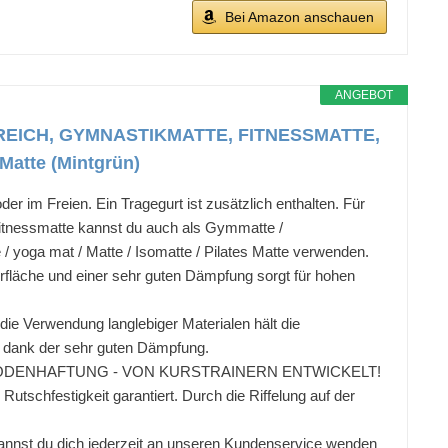
Bei Amazon anschauen
ANGEBOT
EICH, GYMNASTIKMATTE, FITNESSMATTE,
tte (Mintgrün)
m Freien. Ein Tragegurt ist zusätzlich enthalten. Für
Fitnessmatte kannst du auch als Gymmatte /
/ yoga mat / Matte / Isomatte / Pilates Matte verwenden.
läche und einer sehr guten Dämpfung sorgt für hohen
e Verwendung langlebiger Materialen hält die
t dank der sehr guten Dämpfung.
BODENHAFTUNG - VON KURSTRAINERN ENTWICKELT!
utschfestigkeit garantiert. Durch die Riffelung auf der
nst du dich jederzeit an unseren Kundenservice wenden