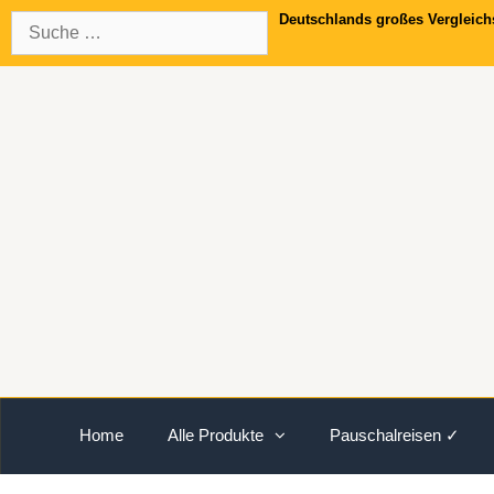
Springe
Suche
Deutschlands großes Vergleich
zum
nach:
Inhalt
Home
Alle Produkte
Pauschalreisen ✓