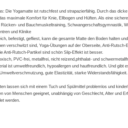
s: Die Yogamatte ist rutschfest und strapazierfähig. Durch das dick
as maximale Komfort für Knie, Ellbogen und Hüften. Als eine sichere S
, Rücken- und Bauchmuskeltraining, Schwangerschaftsgymnastik, Work
ntren und Klinike
ch, befestigt, gefliest, kann die gesamte Matte den Boden halten un
n verschwitzt sind, Yoga-Übungen auf der Oberseite, Anti-Rutsch-Effe
 Anti-Rutsch-Partikel sind schön Slip-Effekt ist besser.
toxisch, PVC-frei, metallfrei, nicht reizend,phthalat- und schwermetal
al ist umweltfreundlich, hypoallergen und hautfreundlich. Und gibt es
Umweltverschmutzung, gute Elastizität, starke Widerstandsfähigkei
ten lassen sich mit einem Tuch und Spülmittel problemlos und kinder
rten von Menschen geeignet, unabhängig von Geschlecht, Alter und Er
et werden.