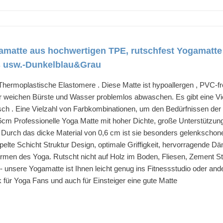
atte aus hochwertigen TPE, rutschfest Yogamatte
ss usw.-Dunkelblau&Grau
 Thermoplastische Elastomere . Diese Matte ist hypoallergen , PVC-frei
er weichen Bürste und Wasser problemlos abwaschen. Es gibt eine Vie
isch . Eine Vielzahl von Farbkombinationen, um den Bedürfnissen d
6cm Professionelle Yoga Matte mit hoher Dichte, große Unterstützu
Durch das dicke Material von 0,6 cm ist sie besonders gelenksch
lte Schicht Struktur Design, optimale Griffigkeit, hervorragende Däm
rmen des Yoga. Rutscht nicht auf Holz im Boden, Fliesen, Zement S
 - unsere Yogamatte ist Ihnen leicht genug ins Fitnessstudio oder an
 für Yoga Fans und auch für Einsteiger eine gute Matte