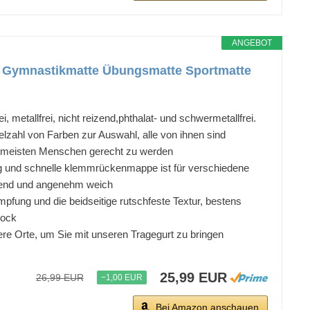
ANGEBOT
 Gymnastikmatte Übungsmatte Sportmatte
, metallfrei, nicht reizend,phthalat- und schwermetallfrei.
lzahl von Farben zur Auswahl, alle von ihnen sind
er meisten Menschen gerecht zu werden
ng und schnelle klemmrückenmappe ist für verschiedene
onend und angenehm weich
pfung und die beidseitige rutschfeste Textur, bestens
tock
dere Orte, um Sie mit unseren Tragegurt zu bringen
25,99 EUR
26,99 EUR
−1,00 EUR
Bei Amazon anschauen