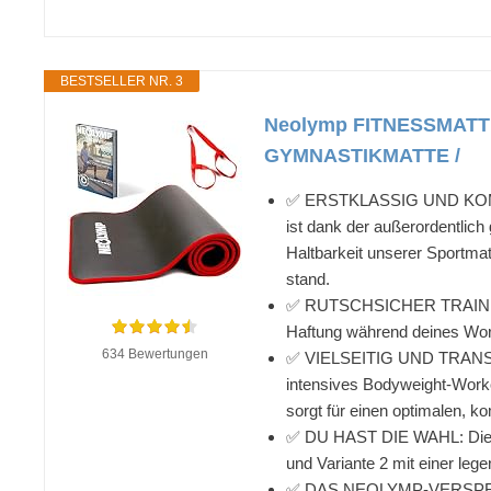
BESTSELLER NR. 3
Neolymp FITNESSMATT
GYMNASTIKMATTE /
✅ ERSTKLASSIG UND KOMFORT
ist dank der außerordentlic
Haltbarkeit unserer Sportma
stand.
✅ RUTSCHSICHER TRAINIEREN:
Haftung während deines Worko
634 Bewertungen
✅ VIELSEITIG UND TRANSPORT
intensives Bodyweight-Workou
sorgt für einen optimalen, k
✅ DU HAST DIE WAHL: Die Fit
und Variante 2 mit einer leg
✅ DAS NEOLYMP-VERSPRECHEN