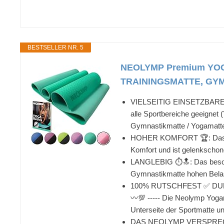
BESTSELLER NR. 5
NEOLYMP Premium YO
TRAININGSMATTE, GYMM
VIELSEITIG EINSETZBARE YOGA
alle Sportbereiche geeignet
Gymnastikmatte / Yogamatte /
HOHER KOMFORT 🏆: Das hoch
Komfort und ist gelenksch
LANGLEBIG ⏱🔝: Das besonder
Gymnastikmatte hohen Belast
100% RUTSCHFEST ✅ DU
〰💯 ----- Die Neolymp Yogama
Unterseite der Sportmatte u
DAS NEOLYMP VERSPRECHEN --