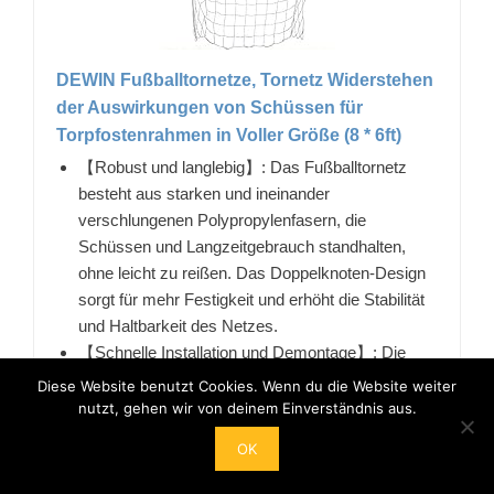
DEWIN Fußballtornetze, Tornetz Widerstehen
der Auswirkungen von Schüssen für
Torpfostenrahmen in Voller Größe (8 * 6ft)
【Robust und langlebig】: Das Fußballtornetz
besteht aus starken und ineinander
verschlungenen Polypropylenfasern, die
Schüssen und Langzeitgebrauch standhalten,
ohne leicht zu reißen. Das Doppelknoten-Design
sorgt für mehr Festigkeit und erhöht die Stabilität
und Haltbarkeit des Netzes.
【Schnelle Installation und Demontage】: Die
Fußballtornetze sind einfach gestaltet und können
Diese Website benutzt Cookies. Wenn du die Website weiter
einfach und schnell installiert und entfernt werden.
nutzt, gehen wir von deinem Einverständnis aus.
Ob auf dem Spiel- oder Trainingsplatz, Sie können
OK
das Tornetz schnell anpassen und wechseln.
【Professionelles Design】: Wir bieten