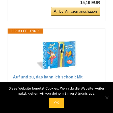
15,19 EUR
Bei Amazon anschauen
BESTSELLER NR. 6
Auf und zu, das kann ich schon!: Mit
Klettverschluss, Knöpfen und Schleife für
Diese Website benutzt Cookies. Wenn du die Website weiter
Kinder ab 3 Jahren. Ideales Geschenk, um die
nutzt, gehen wir von deinem Einverständnis aus.
Motorik zu fördern
OK
Flad, Antje (Autor)
16,00 EUR